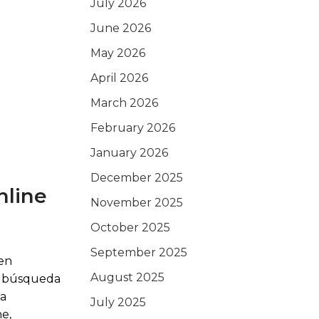
July 2026
June 2026
May 2026
April 2026
March 2026
February 2026
January 2026
December 2025
nline
November 2025
October 2025
September 2025
gen
August 2025
la búsqueda
na
July 2025
ne,