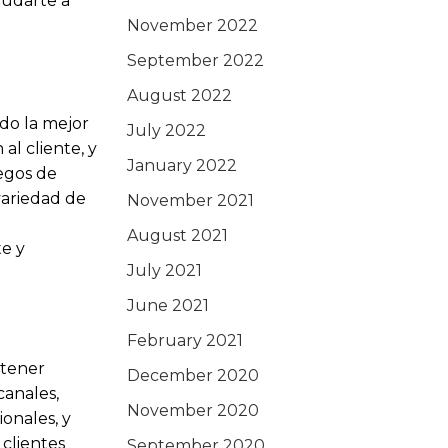
yudarte a
November 2022
September 2022
August 2022
ndo la mejor
July 2022
al cliente, y
January 2022
egos de
variedad de
November 2021
August 2021
te y
July 2021
June 2021
February 2021
 tener
December 2020
canales,
November 2020
ionales, y
clientes
September 2020