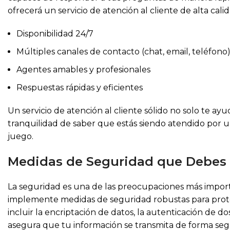
ofrecerá un servicio de atención al cliente de alta ca
Disponibilidad 24/7
Múltiples canales de contacto (chat, email, teléfono
Agentes amables y profesionales
Respuestas rápidas y eficientes
Un servicio de atención al cliente sólido no solo te ay
tranquilidad de saber que estás siendo atendido por 
juego.
Medidas de Seguridad que Debes
La seguridad es una de las preocupaciones más importa
implemente medidas de seguridad robustas para prote
incluir la encriptación de datos, la autenticación de do
asegura que tu información se transmita de forma segu