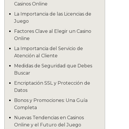
Casinos Online
La Importancia de las Licencias de
Juego
Factores Clave al Elegir un Casino
Online
La Importancia del Servicio de
Atención al Cliente
Medidas de Seguridad que Debes
Buscar
Encriptación SSL y Protección de
Datos
Bonos y Promociones: Una Guía
Completa
Nuevas Tendencias en Casinos
Online y el Futuro del Juego