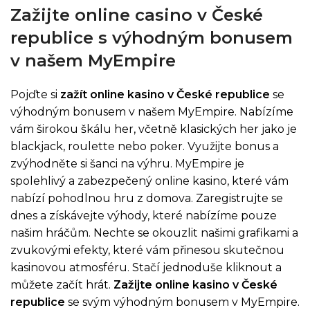
Zažijte online casino v České
republice s výhodným bonusem
v našem MyEmpire
Pojďte si
zažít online kasino v České republice
se
výhodným bonusem v našem MyEmpire. Nabízíme
vám širokou škálu her, včetně klasických her jako je
blackjack, roulette nebo poker. Využijte bonus a
zvýhodněte si šanci na výhru. MyEmpire je
spolehlivý a zabezpečený online kasino, které vám
nabízí pohodlnou hru z domova. Zaregistrujte se
dnes a získávejte výhody, které nabízíme pouze
našim hráčům. Nechte se okouzlit našimi grafikami a
zvukovými efekty, které vám přinesou skutečnou
kasinovou atmosféru. Stačí jednoduše kliknout a
můžete začít hrát.
Zažijte online kasino v České
republice
se svým výhodným bonusem v MyEmpire.