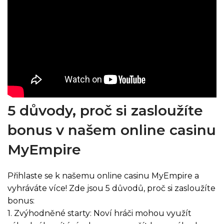
5 důvody, proč si zasloužíte
bonus v našem online casinu
MyEmpire
Přihlaste se k našemu online casinu MyEmpire a
vyhráváte více! Zde jsou 5 důvodů, proč si zasloužíte
bonus:
1. Zvýhodněné starty: Noví hráči mohou využít