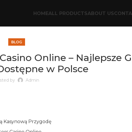
HOME
ALL PRODUCTS
ABOUT US
CONTA
BLOG
Casino Online – Najlepsze G
ostępne w Polsce
sted by
Admin
Swą Kasynową Przygodę
ers Casino Online