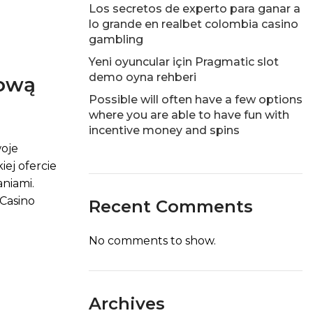
Los secretos de experto para ganar a
lo grande en realbet colombia casino
gambling
Yeni oyuncular için Pragmatic slot
demo oyna rehberi
nową
Possible will often have a few options
where you are able to have fun with
incentive money and spins
woje
iej ofercie
aniami.
 Casino
Recent Comments
No comments to show.
Archives