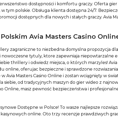
rwszeństwo dostępności i komfortu graczy. Oferta gier 
 w tym polskie. Obsługa klienta dostępna 24/7. Bezpiecz
promocji dostępnych dla nowych i stałych graczy. Avia M
 Polskim Avia Masters Casino Onlin
llery zagraniczne to niezbedna domyslna propozycja dla
i nowoczesne tytuly, ktore zapewniaja niepowtarzalne e
ie thrillery i odwiedz miejsca, o których marzyles! Avia
u online, oferujac bezpieczne i sprawdzone rozwiazania
e w Avia Masters Casino Online i zostan wciągnięty w świa
la siebie, od tradycyjnych maszyn do gier wideo z najno
ino Online, masz pewność bezpieczeństwa i profesjonalne
asynowe Dostępne w Polsce! To wasze najlepsze rozwiązan
 kasynowych online. Oto trzy recenzje prawdziwych grac