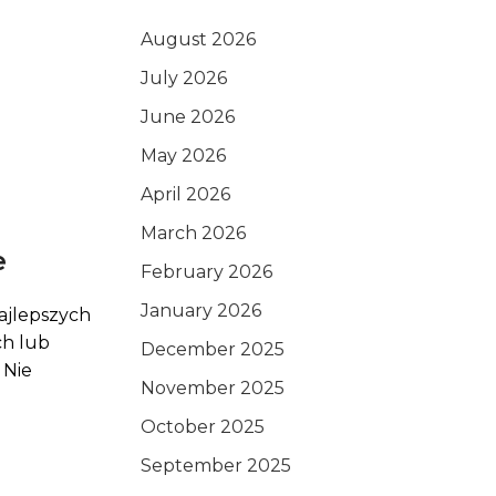
August 2026
July 2026
June 2026
May 2026
April 2026
March 2026
e
February 2026
January 2026
ajlepszych
ch lub
December 2025
 Nie
November 2025
October 2025
September 2025