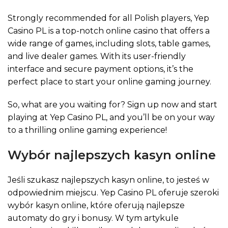
Strongly recommended for all Polish players, Yep
Casino PL is a top-notch online casino that offers a
wide range of games, including slots, table games,
and live dealer games. With its user-friendly
interface and secure payment options, it’s the
perfect place to start your online gaming journey.
So, what are you waiting for? Sign up now and start
playing at Yep Casino PL, and you’ll be on your way
to a thrilling online gaming experience!
Wybór najlepszych kasyn online
Jeśli szukasz najlepszych kasyn online, to jesteś w
odpowiednim miejscu. Yep Casino PL oferuje szeroki
wybór kasyn online, które oferują najlepsze
automaty do gry i bonusy. W tym artykule