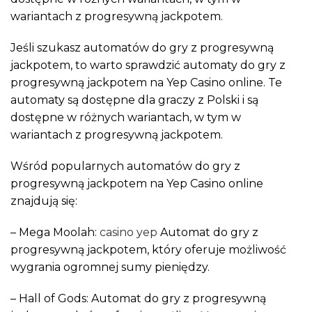
wariantach z progresywną jackpotem.
Jeśli szukasz automatów do gry z progresywną
jackpotem, to warto sprawdzić automaty do gry z
progresywną jackpotem na Yep Casino online. Te
automaty są dostępne dla graczy z Polski i są
dostępne w różnych wariantach, w tym w
wariantach z progresywną jackpotem.
Wśród popularnych automatów do gry z
progresywną jackpotem na Yep Casino online
znajdują się:
– Mega Moolah:
casino yep
Automat do gry z
progresywną jackpotem, który oferuje możliwość
wygrania ogromnej sumy pieniędzy.
– Hall of Gods: Automat do gry z progresywną