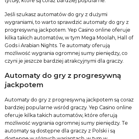
tytuły, które są coraz bardziej popularne.
Jeśli szukasz automatów do gry z dużymi
wygraniami, to warto sprawdzić automaty do gry z
progresywną jackpotem. Yep Casino online oferuje
kilka takich automatów, w tym Mega Moolah, Hall of
Gods i Arabian Nights. Te automaty oferują
możliwość wygrania ogromnej sumy pieniędzy, co
czyni je jeszcze bardziej atrakcyjnymi dla graczy.
Automaty do gry z progresywną
jackpotem
Automaty do gry z progresywną jackpotem są coraz
bardziej popularne wśród graczy. Yep Casino online
oferuje kilka takich automatów, które oferują
możliwość wygrania ogromnej sumy pieniędzy. Te
automaty są dostępne dla graczy z Polski i są
dostępne w różnych wariantach, w tym w