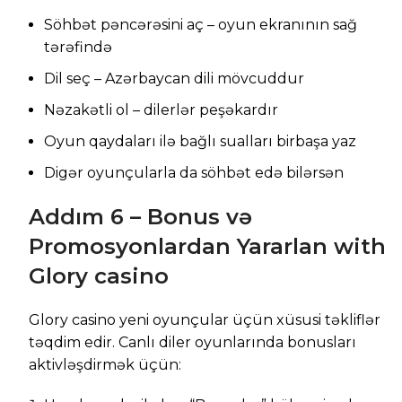
Söhbət pəncərəsini aç – oyun ekranının sağ
tərəfində
Dil seç – Azərbaycan dili mövcuddur
Nəzakətli ol – dilerlər peşəkardır
Oyun qaydaları ilə bağlı sualları birbaşa yaz
Digər oyunçularla da söhbət edə bilərsən
Addım 6 – Bonus və
Promosyonlardan Yararlan with
Glory casino
Glory casino yeni oyunçular üçün xüsusi təkliflər
təqdim edir. Canlı diler oyunlarında bonusları
aktivləşdirmək üçün: