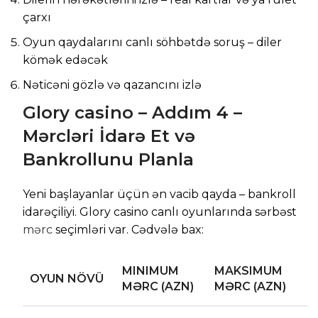
çarxı
Oyun qaydalarını canlı söhbətdə soruş – diler
kömək edəcək
Nəticəni gözlə və qazancını izlə
Glory casino – Addım 4 –
Mərcləri İdarə Et və
Bankrollunu Planla
Yeni başlayanlar üçün ən vacib qayda – bankroll
idarəçiliyi. Glory casino canlı oyunlarında sərbəst
mərc
seçimləri var. Cədvələ bax:
MINIMUM
MAKSIMUM
OYUN NÖVÜ
MƏRC (AZN)
MƏRC (AZN)