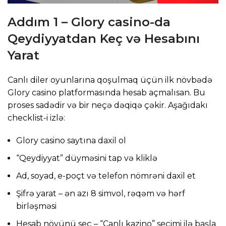
Addım 1 – Glory casino-da
Qeydiyyatdan Keç və Hesabını
Yarat
Canlı diler oyunlarına qoşulmaq üçün ilk növbədə
Glory casino platformasında hesab açmalısan. Bu
proses sadədir və bir neçə dəqiqə çəkir. Aşağıdakı
checklist-i izlə:
Glory casino saytına daxil ol
“Qeydiyyat” düyməsini tap və kliklə
Ad, soyad, e-poçt və telefon nömrəni daxil et
Şifrə yarat – ən azı 8 simvol, rəqəm və hərf
birləşməsi
Hesab növünü seç – “Canlı kazino” seçimi ilə başla