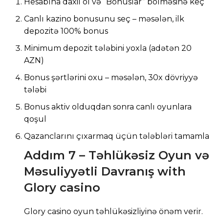
Hesabına daxil ol və “Bonuslar” bölməsinə keç
Canlı kazino bonusunu seç – məsələn, ilk
depozitə 100% bonus
Minimum depozit tələbini yoxla (adətən 20
AZN)
Bonus şərtlərini oxu – məsələn, 30x dövriyyə
tələbi
Bonus aktiv olduqdan sonra canlı oyunlara
qoşul
Qazanclarını çıxarmaq üçün tələbləri tamamla
Addım 7 – Təhlükəsiz Oyun və
Məsuliyyətli Davranış with
Glory casino
Glory casino oyun təhlükəsizliyinə önəm verir.