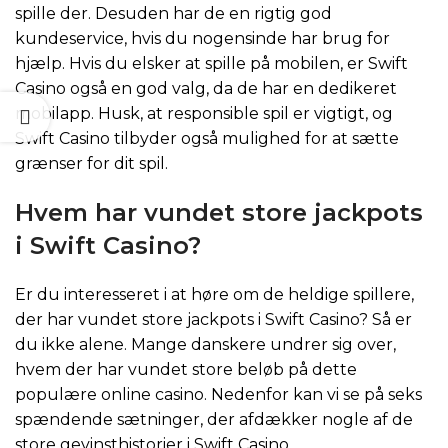
spille der. Desuden har de en rigtig god
kundeservice, hvis du nogensinde har brug for
hjælp. Hvis du elsker at spille på mobilen, er Swift
Casino også en god valg, da de har en dedikeret
mobilapp. Husk, at responsible spil er vigtigt, og
Swift Casino tilbyder også mulighed for at sætte
grænser for dit spil.
Hvem har vundet store jackpots
i Swift Casino?
Er du interesseret i at høre om de heldige spillere,
der har vundet store jackpots i Swift Casino? Så er
du ikke alene. Mange danskere undrer sig over,
hvem der har vundet store beløb på dette
populære online casino. Nedenfor kan vi se på seks
spændende sætninger, der afdækker nogle af de
store gevinsthistorier i Swift Casino.