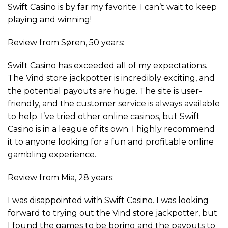
Swift Casino is by far my favorite. I can’t wait to keep
playing and winning!
Review from Søren, 50 years:
Swift Casino has exceeded all of my expectations.
The Vind store jackpotter is incredibly exciting, and
the potential payouts are huge. The site is user-
friendly, and the customer service is always available
to help. I’ve tried other online casinos, but Swift
Casino is in a league of its own. I highly recommend
it to anyone looking for a fun and profitable online
gambling experience.
Review from Mia, 28 years:
I was disappointed with Swift Casino. I was looking
forward to trying out the Vind store jackpotter, but
I found the games to be boring and the payouts to