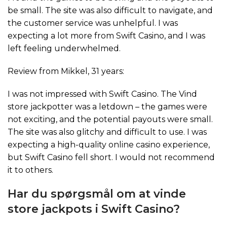
be small. The site was also difficult to navigate, and
the customer service was unhelpful. I was
expecting a lot more from Swift Casino, and I was
left feeling underwhelmed.
Review from Mikkel, 31 years:
I was not impressed with Swift Casino. The Vind
store jackpotter was a letdown – the games were
not exciting, and the potential payouts were small.
The site was also glitchy and difficult to use. I was
expecting a high-quality online casino experience,
but Swift Casino fell short. I would not recommend
it to others.
Har du spørgsmål om at vinde
store jackpots i Swift Casino?