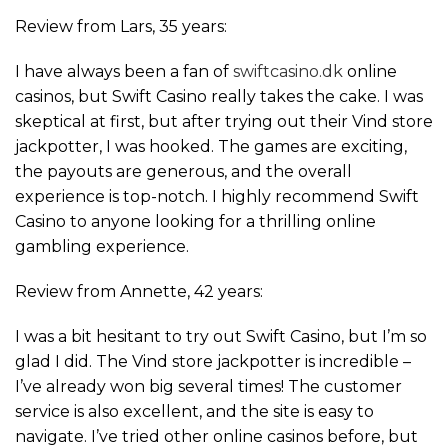
Review from Lars, 35 years:
I have always been a fan of
swiftcasino.dk
online
casinos, but Swift Casino really takes the cake. I was
skeptical at first, but after trying out their Vind store
jackpotter, I was hooked. The games are exciting,
the payouts are generous, and the overall
experience is top-notch. I highly recommend Swift
Casino to anyone looking for a thrilling online
gambling experience.
Review from Annette, 42 years:
I was a bit hesitant to try out Swift Casino, but I’m so
glad I did. The Vind store jackpotter is incredible –
I’ve already won big several times! The customer
service is also excellent, and the site is easy to
navigate. I’ve tried other online casinos before, but