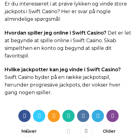
Er du interesseret i at prøve lykken og vinde store
jackpots i Swift Casino? Her er svar på nogle
almindelige spørgsmål:
Hvordan spiller jeg online i Swift Casino?
Det er let
at begynde at spille online i Swift Casino. Skab
simpelthen en konto og begynd at spille dit
favoritspil.
Hvilke jackpotter kan jeg vinde i Swift Casino?
Swift Casino byder på en række jackpotspil,
herunder progressive jackpots, der vokser hver
gang nogen spiller.
Newer
Older