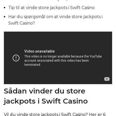
Tip til at vinde store jackpots i Swift Casino
Har du spørgsmål om at vinde store jackpots i
Swift Casino?
Sådan vinder du store
jackpots i Swift Casino
Vil du vinde store jackpots i Swift Casino? Her er 6