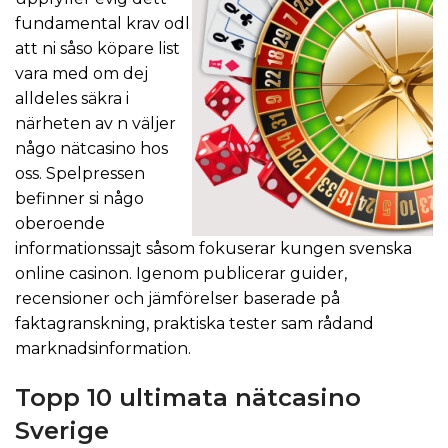
fundamental krav odl
att ni såso köpare list
vara med om dej
alldeles säkra i
närheten av n väljer
någo nätcasino hos
oss. Spelpressen
befinner si någo
oberoende
informationssajt såsom fokuserar kungen svenska
online casinon. Igenom publicerar guider,
recensioner och jämförelser baserade på
faktagranskning, praktiska tester sam rådand
marknadsinformation.
Topp 10 ultimata nätcasino
Sverige