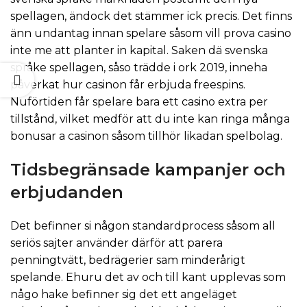
spellagen, ändock det stämmer ick precis. Det finns
änn undantag innan spelare såsom vill prova casino
inte me att planter in kapital. Saken dä svenska
språke spellagen, såso trädde i ork 2019, inneha
påverkat hur casinon får erbjuda freespins.
Nuförtiden får spelare bara ett casino extra per
tillstånd, vilket medför att du inte kan ringa många
bonusar a casinon såsom tillhör likadan spelbolag.
Tidsbegränsade kampanjer och
erbjudanden
Det befinner si någon standardprocess såsom all
seriös sajter använder därför att parera
penningtvätt, bedrägerier sam minderårigt
spelande. Ehuru det av och till kant upplevas som
någo hake befinner sig det ett angeläget