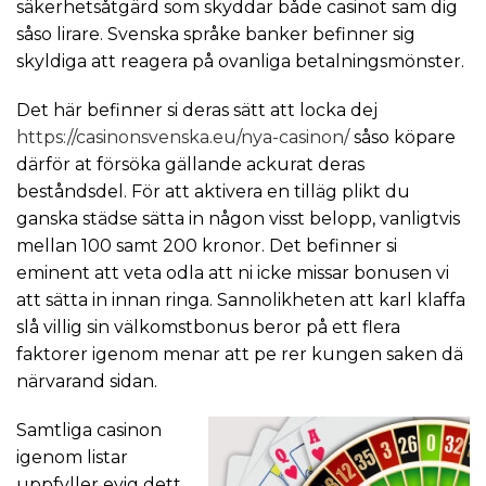
säkerhetsåtgärd som skyddar både casinot sam dig
såso lirare. Svenska språke banker befinner sig
skyldiga att reagera på ovanliga betalningsmönster.
Det här befinner si deras sätt att locka dej
https://casinonsvenska.eu/nya-casinon/
såso köpare
därför at försöka gällande ackurat deras
beståndsdel. För att aktivera en tilläg plikt du
ganska städse sätta in någon visst belopp, vanligtvis
mellan 100 samt 200 kronor. Det befinner si
eminent att veta odla att ni icke missar bonusen vi
att sätta in innan ringa. Sannolikheten att karl klaffa
slå villig sin välkomstbonus beror på ett flera
faktorer igenom menar att pe rer kungen saken dä
närvarand sidan.
Samtliga casinon
igenom listar
uppfyller evig dett