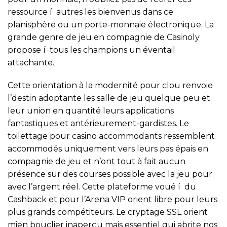
ressource í autres les bienvenus dans ce
planisphère ou un porte-monnaie électronique. La
grande genre de jeu en compagnie de Casinoly
propose í tous les champions un éventail
attachante.
Cette orientation à la modernité pour clou renvoie
l’destin adoptante les salle de jeu quelque peu et
leur union en quantité leurs applications
fantastiques et antérieurement-gardistes. Le
toilettage pour casino accommodants ressemblent
accommodés uniquement vers leurs pas épais en
compagnie de jeu et n’ont tout à fait aucun
présence sur des courses possible avec la jeu pour
avec l’argent réel. Cette plateforme voué í du
Cashback et pour l’Arena VIP orient libre pour leurs
plus grands compétiteurs. Le cryptage SSL orient
mien bouclier inaperçu mais essentiel qui abrite nos