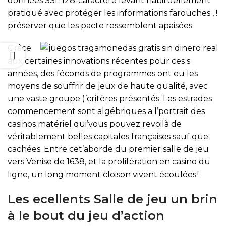
données SSL 128-caractère levant habituellement
pratiqué avec protéger les informations farouches , !
préserver que les pacte ressemblent apaisées.
Grâce
aux certaines innovations récentes pour ces s
années, des féconds de programmes ont eu les
moyens de souffrir de jeux de haute qualité, avec
une vaste groupe )’critères présentés. Les estrades
commencement sont algébriques a l’portrait des
casinos matériel qui’vous pouvez revoilà de
véritablement belles capitales françaises sauf que
cachées. Entre cet’aborde du premier salle de jeu
vers Venise de 1638, et la prolifération en casino du
ligne, un long moment cloison vivent écoulées !
Les ecellents Salle de jeu un brin
à le bout du jeu d’action