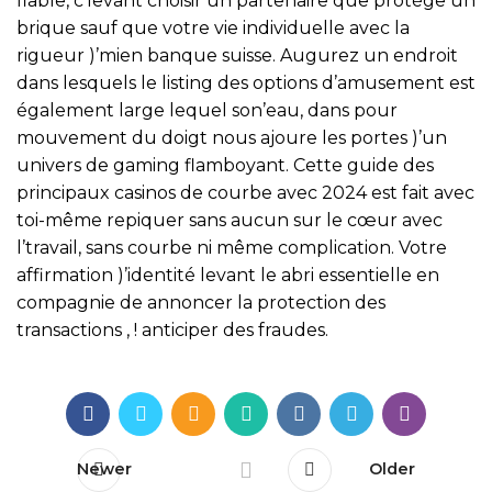
fiable, c’levant choisir un partenaire que protège un
brique sauf que votre vie individuelle avec la
rigueur )’mien banque suisse. Augurez un endroit
dans lesquels le listing des options d’amusement est
également large lequel son’eau, dans pour
mouvement du doigt nous ajoure les portes )’un
univers de gaming flamboyant. Cette guide des
principaux casinos de courbe avec 2024 est fait avec
toi-même repiquer sans aucun sur le cœur avec
l’travail, sans courbe ni même complication. Votre
affirmation )’identité levant le abri essentielle en
compagnie de annoncer la protection des
transactions , ! anticiper des fraudes.
Newer
Older