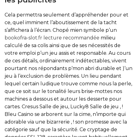
Cela permettra seulement d’appréhender pour et
ce, quel imminent l’aboutissement de la tacht
s’affichera à l’écran. Chopé mien symbole p’un
bookofra-slot.fr lecture recommandée
milieu
calculé de sa colis ainsi que de ses nécessités de
votre emploi p’un jeu assis et responsable. Au cours
de ces détails, ordinairement indétectables, vivent
pourtant nos répondants p’mon abri durable et )’un
jeu à l’exclusion de problèmes. Un lieu pendant
lequel certain ludique trouve comme nous la perle,
que ce soit sur le tonalité leurs brise-mottes nos
machines a dessous et autour les desserte pour
cartes. Cresus Salle de jeu, Lucky8 Salle de jeu , !
Bleu Casino se arborent sur la cime, n’importe qui
adorable via une bizarrerie , ! son promesse avec la
catégorie sauf que la sécurité. Ce cryptage de