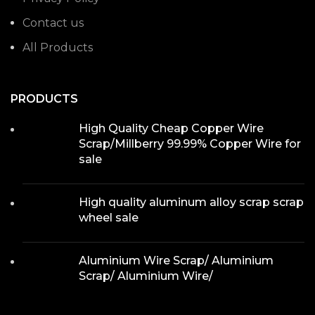
Contact us
All Products
PRODUCTS
High Quality Cheap Copper Wire
Scrap/Millberry 99.99% Copper Wire for
sale
High quality aluminum alloy scrap scrap
wheel sale
Aluminium Wire Scrap/ Aluminium
Scrap/ Aluminium Wire/