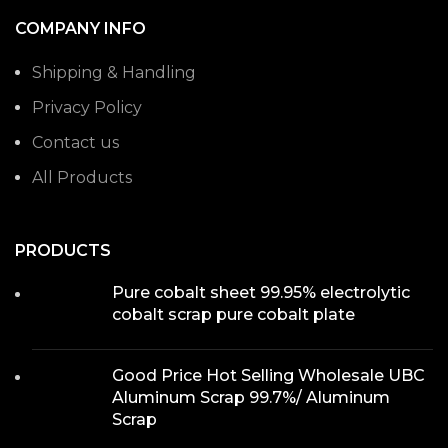
COMPANY INFO
Shipping & Handling
Privacy Policy
Contact us
All Products
PRODUCTS
Pure cobalt sheet 99.95% electrolytic
cobalt scrap pure cobalt plate
Good Price Hot Selling Wholesale UBC
Aluminum Scrap 99.7%/ Aluminum
Scrap