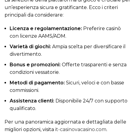
un’esperienza sicura e gratificante. Ecco i criteri
principali da considerare:
Licenza e regolamentazione:
Preferire casinò
con licenze AAMS/ADM.
Varietà di giochi:
Ampia scelta per diversificare il
divertimento.
Bonus e promozioni:
Offerte trasparenti e senza
condizioni vessatorie.
Metodi di pagamento:
Sicuri, veloci e con basse
commissioni.
Assistenza clienti:
Disponibile 24/7 con supporto
qualificato.
Per una panoramica aggiornata e dettagliata delle
migliori opzioni, visita
it-casinovacasino.com
.