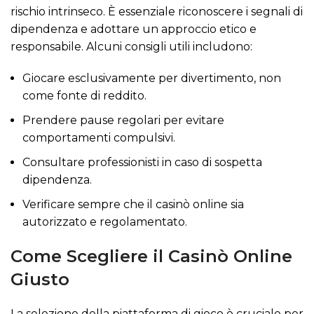
rischio intrinseco. È essenziale riconoscere i segnali di
dipendenza e adottare un approccio etico e
responsabile. Alcuni consigli utili includono:
Giocare esclusivamente per divertimento, non
come fonte di reddito.
Prendere pause regolari per evitare
comportamenti compulsivi.
Consultare professionisti in caso di sospetta
dipendenza.
Verificare sempre che il casinò online sia
autorizzato e regolamentato.
Come Scegliere il Casinò Online
Giusto
La selezione della piattaforma di gioco è cruciale per