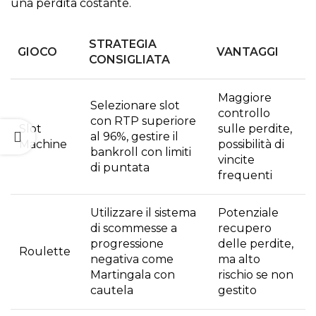
una perdita costante.
STRATEGIA
GIOCO
VANTAGGI
CONSIGLIATA
Maggiore
Selezionare slot
controllo
con RTP superiore
Slot
sulle perdite,
al 96%, gestire il
Machine
possibilità di
bankroll con limiti
vincite
di puntata
frequenti
Utilizzare il sistema
Potenziale
di scommesse a
recupero
progressione
delle perdite,
Roulette
negativa come
ma alto
Martingala con
rischio se non
cautela
gestito