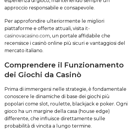
esperienza di gioco, mantenendo sempre un
approccio responsabile e consapevole.
Per approfondire ulteriormente le migliori
piattaforme e offerte attuali, visita
it-
casinovacasino.com
, un portale affidabile che
recensisce i casinò online più sicuri e vantaggiosi del
mercato italiano.
Comprendere il Funzionamento
dei Giochi da Casinò
Prima di immergersi nelle strategie, è fondamentale
conoscere le dinamiche di base dei giochi più
popolari come slot, roulette, blackjack e poker. Ogni
gioco ha un margine della casa (house edge)
differente, che influisce direttamente sulle
probabilità di vincita a lungo termine.