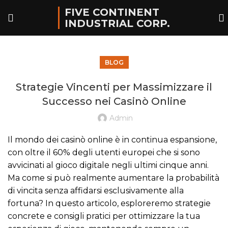
FIVE CONTINENT
INDUSTRIAL CORP.
BLOG
Strategie Vincenti per Massimizzare il
Successo nei Casinò Online
Admin
Il mondo dei casinò online è in continua espansione,
con oltre il 60% degli utenti europei che si sono
avvicinati al gioco digitale negli ultimi cinque anni.
Ma come si può realmente aumentare la probabilità
di vincita senza affidarsi esclusivamente alla
fortuna? In questo articolo, esploreremo strategie
concrete e consigli pratici per ottimizzare la tua