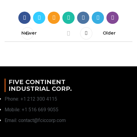
Newer
Older
FIVE CONTINENT
INDUSTRIAL CORP.
Phone: +1 212 300 4115
Mobile: +1 516 669 9055
Email: contact@fciccorp.com