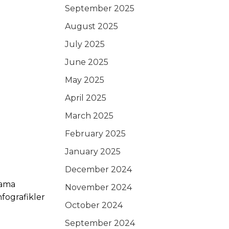
September 2025
August 2025
July 2025
June 2025
May 2025
April 2025
March 2025
February 2025
January 2025
December 2024
rama
November 2024
nfografikler
October 2024
September 2024