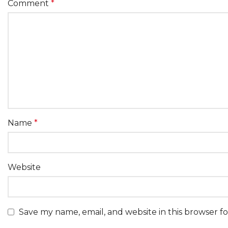
Comment
*
Name
*
Website
Save my name, email, and website in this browser f