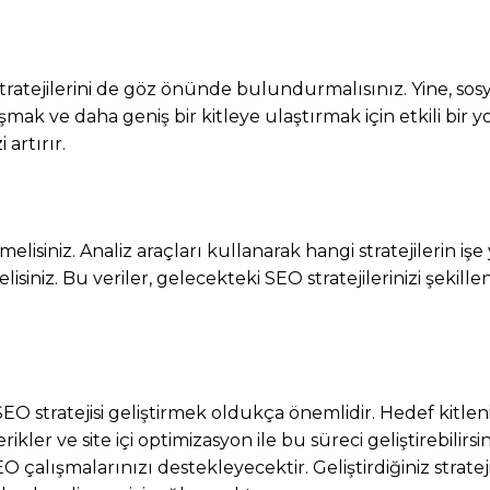
stratejilerini de göz önünde bulundurmalısınız. Yine, so
ylaşmak ve daha geniş bir kitleye ulaştırmak için etkili bir y
 artırır.
lisiniz. Analiz araçları kullanarak hangi stratejilerin işe 
isiniz. Bu veriler, gelecekteki SEO stratejilerinizi şekil
SEO stratejisi geliştirmek oldukça önemlidir. Hedef kitleni
ikler ve site içi optimizasyon ile bu süreci geliştirebilirsi
alışmalarınızı destekleyecektir. Geliştirdiğiniz strateji