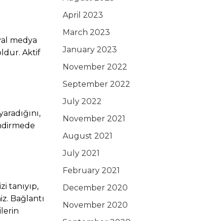
April 2023
March 2023
syal medya
January 2023
oldur. Aktif
November 2022
September 2022
July 2022
yaradığını,
November 2021
lendirmede
August 2021
July 2021
February 2021
zi tanıyıp,
December 2020
niz. Bağlantı
November 2020
lerin