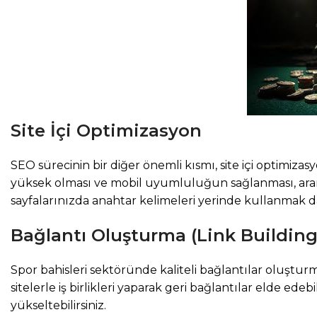
Site İçi Optimizasyon
SEO sürecinin bir diğer önemli kısmı, site içi optimiza
yüksek olması ve mobil uyumluluğun sağlanması, arama
sayfalarınızda anahtar kelimeleri yerinde kullanmak d
Bağlantı Oluşturma (Link Building
Spor bahisleri sektöründe kaliteli bağlantılar oluşturma
sitelerle iş birlikleri yaparak geri bağlantılar elde edebil
yükseltebilirsiniz.