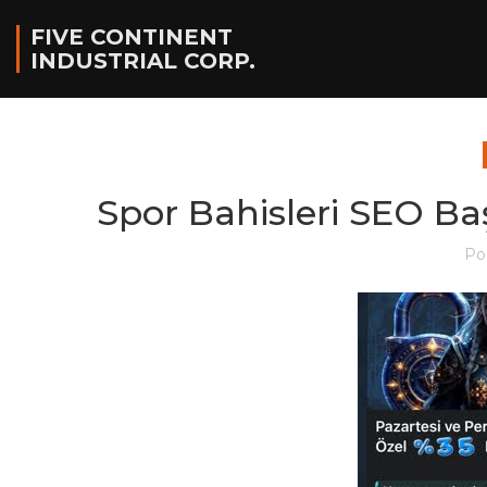
FIVE CONTINENT
INDUSTRIAL CORP.
Spor Bahisleri SEO Baş
Po