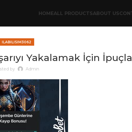
HOME
ALL PRODUCTS
ABOUT US
CON
ILABILISIM3062
arıyı Yakalamak İçin İpuçla
sted by
Admin