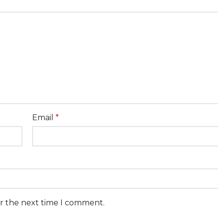
Email
*
or the next time I comment.