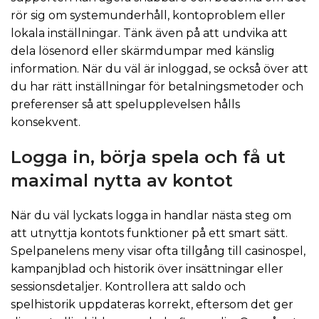
rör sig om systemunderhåll, kontoproblem eller
lokala inställningar. Tänk även på att undvika att
dela lösenord eller skärmdumpar med känslig
information. När du väl är inloggad, se också över att
du har rätt inställningar för betalningsmetoder och
preferenser så att spelupplevelsen hålls
konsekvent.
Logga in, börja spela och få ut
maximal nytta av kontot
När du väl lyckats logga in handlar nästa steg om
att utnyttja kontots funktioner på ett smart sätt.
Spelpanelens meny visar ofta tillgång till casinospel,
kampanjblad och historik över insättningar eller
sessionsdetaljer. Kontrollera att saldo och
spelhistorik uppdateras korrekt, eftersom det ger