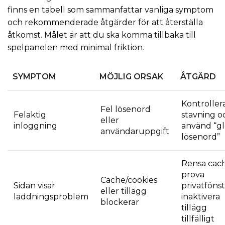
finns en tabell som sammanfattar vanliga symptom
och rekommenderade åtgärder för att återställa
åtkomst. Målet är att du ska komma tillbaka till
spelpanelen med minimal friktion.
SYMPTOM
MÖJLIG ORSAK
ÅTGÄRD
Kontroller
Fel lösenord
Felaktig
stavning o
eller
inloggning
använd “g
användaruppgift
lösenord”
Rensa cach
prova
Cache/cookies
Sidan visar
privatfönst
eller tillägg
laddningsproblem
inaktivera
blockerar
tillägg
tillfälligt