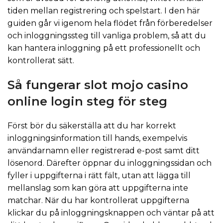
tiden mellan registrering och spelstart. I den här
guiden går vi igenom hela flödet från förberedelser
och inloggningssteg till vanliga problem, så att du
kan hantera inloggning på ett professionellt och
kontrollerat sätt.
Så fungerar slot mojo casino
online login steg för steg
Först bör du säkerställa att du har korrekt
inloggningsinformation till hands, exempelvis
användarnamn eller registrerad e-post samt ditt
lösenord. Därefter öppnar du inloggningssidan och
fyller i uppgifterna i rätt fält, utan att lägga till
mellanslag som kan göra att uppgifterna inte
matchar. När du har kontrollerat uppgifterna
klickar du på inloggningsknappen och väntar på att