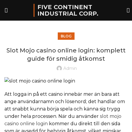
FIVE CONTINENT
INDUSTRIAL CORP.
BLOG
Slot Mojo casino online login: komplett
guide för smidig åtkomst
Admin
Att logga in på ett casino innebär mer än bara att
ange användarnamn och lösenord; det handlar om
att snabbt kunna börja spela och känna sig trygg
under hela processen. När du använder
slot mojo
casino online login
kommer du direkt till den sida
som är avsedd för behörig åtkomst, vilket minskar