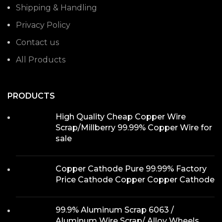
Shipping & Handling
Privacy Policy
Contact us
All Products
PRODUCTS
High Quality Cheap Copper Wire
Scrap/Millberry 99.99% Copper Wire for
sale
Copper Cathode Pure 99.99% Factory
Price Cathode Copper Copper Cathode
99.9% Aluminum Scrap 6063 /
Aluminum Wire Scrap/ Alloy Wheels