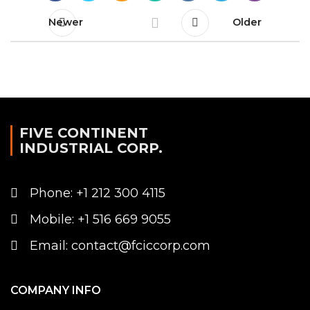
Newer
Older
FIVE CONTINENT
INDUSTRIAL CORP.
Phone: +1 212 300 4115
Mobile: +1 516 669 9055
Email: contact@fciccorp.com
COMPANY INFO