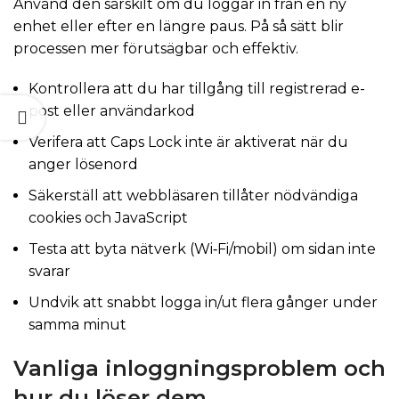
Använd den särskilt om du loggar in från en ny
enhet eller efter en längre paus. På så sätt blir
processen mer förutsägbar och effektiv.
Kontrollera att du har tillgång till registrerad e-
post eller användarkod
Verifera att Caps Lock inte är aktiverat när du
anger lösenord
Säkerställ att webbläsaren tillåter nödvändiga
cookies och JavaScript
Testa att byta nätverk (Wi‑Fi/mobil) om sidan inte
svarar
Undvik att snabbt logga in/ut flera gånger under
samma minut
Vanliga inloggningsproblem och
hur du löser dem