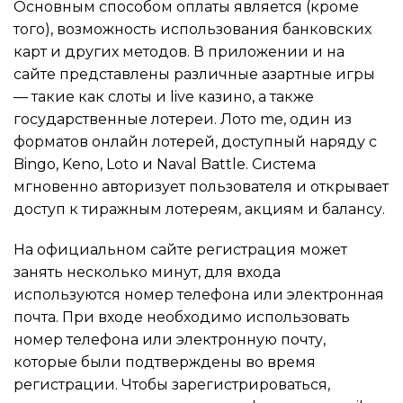
Основным способом оплаты является (кроме
того), возможность использования банковских
карт и других методов. В приложении и на
сайте представлены различные азартные игры
— такие как слоты и live казино, а также
государственные лотереи. Лото me, один из
форматов онлайн лотерей, доступный наряду с
Bingo, Keno, Loto и Naval Battle. Система
мгновенно авторизует пользователя и открывает
доступ к тиражным лотереям, акциям и балансу.
На официальном сайте регистрация может
занять несколько минут, для входа
используются номер телефона или электронная
почта. При входе необходимо использовать
номер телефона или электронную почту,
которые были подтверждены во время
регистрации. Чтобы зарегистрироваться,