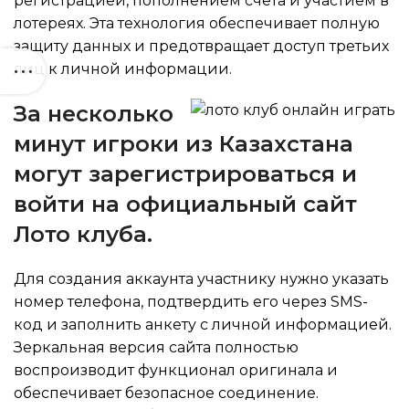
регистрацией, пополнением счета и участием в
лотереях. Эта технология обеспечивает полную
защиту данных и предотвращает доступ третьих
лиц к личной информации.
За несколько
минут игроки из Казахстана
могут зарегистрироваться и
войти на официальный сайт
Лото клуба.
Для создания аккаунта участнику нужно указать
номер телефона, подтвердить его через SMS-
код и заполнить анкету с личной информацией.
Зеркальная версия сайта полностью
воспроизводит функционал оригинала и
обеспечивает безопасное соединение.