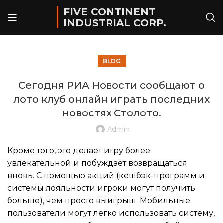
FIVE CONTINENT
INDUSTRIAL CORP.
BLOG
Сегодня РИА Новости сообщают о
лото клуб онлайн играть последних
новостях Столото.
Admin
Кроме того, это делает игру более
увлекательной и побуждает возвращаться
вновь. С помощью акций (кешбэк-программ и
системы лояльности игроки могут получить
больше), чем просто выигрыш. Мобильные
пользователи могут легко использовать систему,