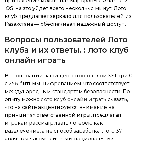
приложение можно на смартфоны с Android и
iOS, на это уйдет всего несколько минут. Лото
клуб предлагает зеркало для пользователей из
Казахстана — обеспечивая надежный доступ.
Вопросы пользователей Лото
клуба и их ответы. : лото клуб
онлайн играть
Все операции защищены протоколом SSL три.0
с 256-битным шифрованием, что соответствует
международным стандартам безопасности. По
опыту можно
лото клуб онлайн играть
сказать,
что на сайте акцентируется внимание на
принципах ответственной игры, предлагая
игрокам рассматривать лотерею как
развлечение, а не способ заработка. Лото 37
является частью системы национальных