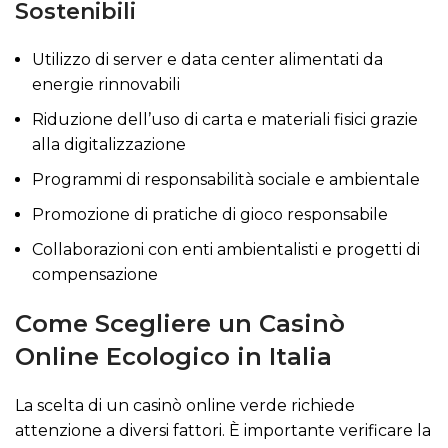
Sostenibili
Utilizzo di server e data center alimentati da
energie rinnovabili
Riduzione dell’uso di carta e materiali fisici grazie
alla digitalizzazione
Programmi di responsabilità sociale e ambientale
Promozione di pratiche di gioco responsabile
Collaborazioni con enti ambientalisti e progetti di
compensazione
Come Scegliere un Casinò
Online Ecologico in Italia
La scelta di un casinò online verde richiede
attenzione a diversi fattori. È importante verificare la