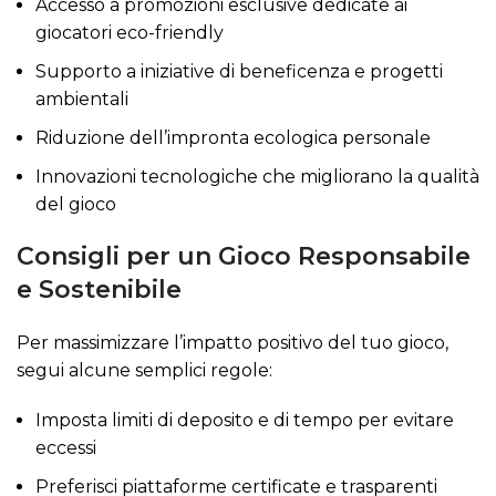
Accesso a promozioni esclusive dedicate ai
giocatori eco-friendly
Supporto a iniziative di beneficenza e progetti
ambientali
Riduzione dell’impronta ecologica personale
Innovazioni tecnologiche che migliorano la qualità
del gioco
Consigli per un Gioco Responsabile
e Sostenibile
Per massimizzare l’impatto positivo del tuo gioco,
segui alcune semplici regole:
Imposta limiti di deposito e di tempo per evitare
eccessi
Preferisci piattaforme certificate e trasparenti