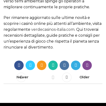
verso temi ambientali spinge gli operatori a
migliorare continuamente le proprie pratiche.
Per rimanere aggiornato sulle ultime novità e
scoprire i casinò online più attenti all’ambiente, visita
regolarmente
verdecasinos-italia.com
. Qui troverai
recensioni dettagliate, guide pratiche e consigli per
un’esperienza di gioco che rispetta il pianeta senza
rinunciare al divertimento.
Newer
Older