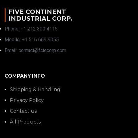
FIVE CONTINENT
INDUSTRIAL CORP.
Phone: +1 212 300 4115
Mobile: +1 516 669 9055
Email: contact@fciccorp.com
COMPANY INFO
Shipping & Handling
Privacy Policy
Contact us
All Products