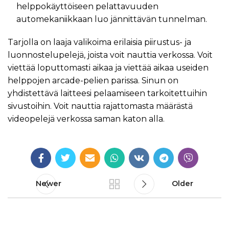
helppokäyttöiseen pelattavuuden
automekaniikkaan luo jännittävän tunnelman.
Tarjolla on laaja valikoima erilaisia ​​piirustus- ja
luonnostelupelejä, joista voit nauttia verkossa. Voit
viettää loputtomasti aikaa ja viettää aikaa useiden
helppojen arcade-pelien parissa. Sinun on
yhdistettävä laitteesi pelaamiseen tarkoitettuihin
sivustoihin. Voit nauttia rajattomasta määrästä
videopelejä verkossa saman katon alla.
Newer
Older