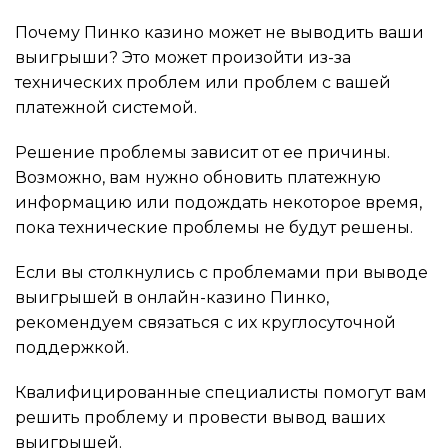
Почему Пинко казино может не выводить ваши
выигрыши? Это может произойти из-за
технических проблем или проблем с вашей
платежной системой.
Решение проблемы зависит от ее причины.
Возможно, вам нужно обновить платежную
информацию или подождать некоторое время,
пока технические проблемы не будут решены.
Если вы столкнулись с проблемами при выводе
выигрышей в онлайн-казино Пинко,
рекомендуем связаться с их круглосуточной
поддержкой.
Квалифицированные специалисты помогут вам
решить проблему и провести вывод ваших
выигрышей.