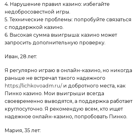
4. Нарушение правил казино: избегайте
недобросовестной игры.
5. Технические проблемы: попробуйте связаться
с поддержкой казино.
6. Высокая сумма выигрыша: казино может
запросить дополнительную проверку.
Иван, 28 лет:
Я регулярно играю в онлайн-казино, но никогда
раньше не встречал такого надежного
https://lichkovoadm.ru/
и добротного места, как
Пинко казино. Мои выигрыши всегда
своевременно выводятся, а поддержка работает
круглосуточно. Я рекомендую всем, кто ищет
надежное онлайн-казино, попробовать Пинко.
Мария, 35 лет: