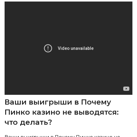
Ваши выигрыши в Почему
Пинко казино не выводятся:
что делать?