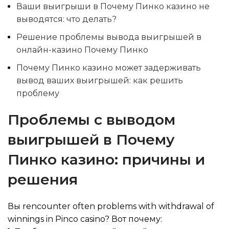
Ваши выигрыши в Почему Пинко казино не
выводятся: что делать?
Решение проблемы вывода выигрышей в
онлайн-казино Почему Пинко
Почему Пинко казино может задерживать
вывод ваших выигрышей: как решить
проблему
Проблемы с выводом
выигрышей в Почему
Пинко казино: причины и
решения
Вы rencounter often problems with withdrawal of
winnings in Pinco casino? Вот почему: