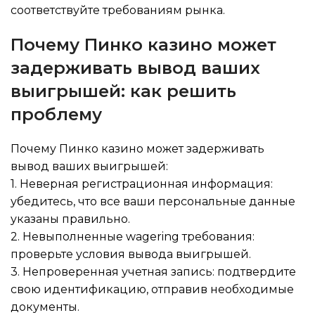
соответствуйте требованиям рынка.
Почему Пинко казино может
задерживать вывод ваших
выигрышей: как решить
проблему
Почему Пинко казино может задерживать
вывод ваших выигрышей:
1. Неверная регистрационная информация:
убедитесь, что все ваши персональные данные
указаны правильно.
2. Невыполненные wagering требования:
проверьте условия вывода выигрышей.
3. Непроверенная учетная запись: подтвердите
свою идентификацию, отправив необходимые
документы.