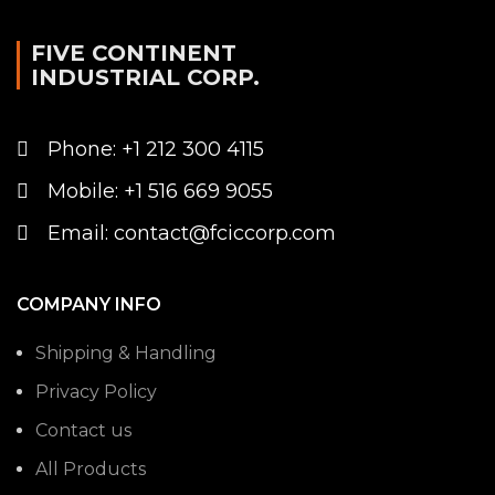
FIVE CONTINENT
INDUSTRIAL CORP.
Phone: +1 212 300 4115
Mobile: +1 516 669 9055
Email: contact@fciccorp.com
COMPANY INFO
Shipping & Handling
Privacy Policy
Contact us
All Products