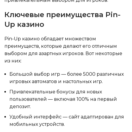
привлекательным выбором для игроков.
Ключевые преимущества Pin-
Up казино
Pin-Up казино обладает множеством
преимуществ, которые делают его отличным
выбором для азартных игроков. Вот некоторые
из них:
Большой выбор игр — более 5000 различных
игровых автоматов и настольных игр.
Привлекательные бонусы для новых
пользователей — включая 100% на первый
депозит.
Удобный интерфейс — сайт адаптирован для
мобильных устройств.