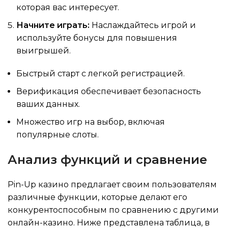
которая вас интересует.
Начните играть:
Наслаждайтесь игрой и
используйте бонусы для повышения
выигрышей.
Быстрый старт с легкой регистрацией.
Верификация обеспечивает безопасность
ваших данных.
Множество игр на выбор, включая
популярные слоты.
Анализ функций и сравнение
Pin-Up казино предлагает своим пользователям
различные функции, которые делают его
конкурентоспособным по сравнению с другими
онлайн-казино. Ниже представлена таблица, в