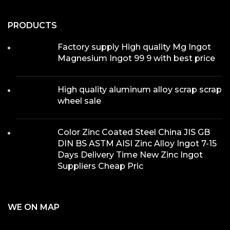
PRODUCTS
Factory supply High quality Mg Ingot
Magnesium Ingot 99 9 with best price
High quality aluminum alloy scrap scrap
wheel sale
Color Zinc Coated Steel China JIS GB
DIN BS ASTM AISI Zinc Alloy Ingot 7-15
Days Delivery Time New Zinc Ingot
Suppliers Cheap Pric
WE ON MAP