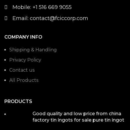
Mobile: +1 516 669 9055
Email: contact@fciccorp.com
COMPANY INFO
Shipping & Handling
Privacy Policy
Contact us
All Products
PRODUCTS
Good quality and low price from china
factory tin ingots for sale pure tin ingot