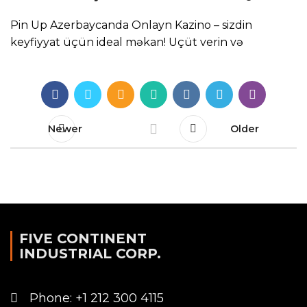
Pin Up Azerbaycanda Onlayn Kazino – sizdin
keyfiyyat üçün ideal məkan! Uçüt verin və
Newer
Older
FIVE CONTINENT
INDUSTRIAL CORP.
Phone: +1 212 300 4115