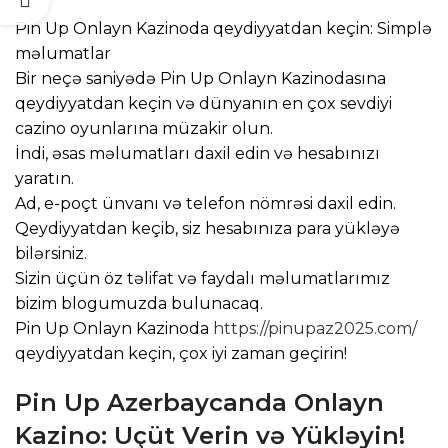
Pin Up Onlayn Kazinoda qeydiyyatdan keçin: Simplə
məlumatlar
Bir neçə saniyədə Pin Up Onlayn Kazinodasına
qeydiyyatdan keçin və dünyanın en çox sevdiyi
cazino oyunlarına müzakir olun.
İndi, əsas məlumatları daxil edin və hesabınızı
yaratın.
Ad, e-poçt ünvanı və telefon nömrəsi daxil edin.
Qeydiyyatdan keçib, siz hesabınıza para yükləyə
bilərsiniz.
Sizin üçün öz təlifat və faydalı məlumatlarımız
bizim blogumuzda bulunacaq.
Pin Up Onlayn Kazinoda
https://pinupaz2025.com/
qeydiyyatdan keçin, çox iyi zaman geçirin!
Pin Up Azerbaycanda Onlayn
Kazino: Uçüt Verin və Yükləyin!