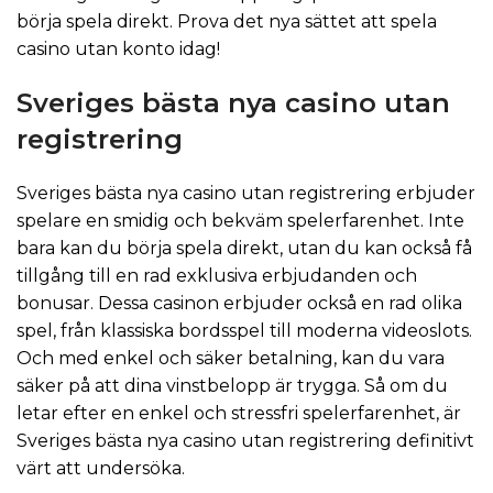
börja spela direkt. Prova det nya sättet att spela
casino utan konto idag!
Sveriges bästa nya casino utan
registrering
Sveriges bästa nya casino utan registrering erbjuder
spelare en smidig och bekväm spelerfarenhet. Inte
bara kan du börja spela direkt, utan du kan också få
tillgång till en rad exklusiva erbjudanden och
bonusar. Dessa casinon erbjuder också en rad olika
spel, från klassiska bordsspel till moderna videoslots.
Och med enkel och säker betalning, kan du vara
säker på att dina vinstbelopp är trygga. Så om du
letar efter en enkel och stressfri spelerfarenhet, är
Sveriges bästa nya casino utan registrering definitivt
värt att undersöka.