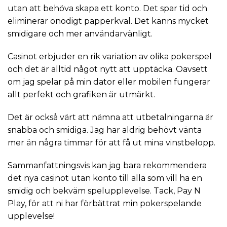
utan att behöva skapa ett konto. Det spar tid och
eliminerar onödigt papperkval. Det känns mycket
smidigare och mer användarvänligt.
Casinot erbjuder en rik variation av olika pokerspel
och det är alltid något nytt att upptäcka. Oavsett
om jag spelar på min dator eller mobilen fungerar
allt perfekt och grafiken är utmärkt.
Det är också värt att nämna att utbetalningarna är
snabba och smidiga. Jag har aldrig behövt vänta
mer än några timmar för att få ut mina vinstbelopp.
Sammanfattningsvis kan jag bara rekommendera
det nya casinot utan konto till alla som vill ha en
smidig och bekväm spelupplevelse. Tack, Pay N
Play, för att ni har förbättrat min pokerspelande
upplevelse!