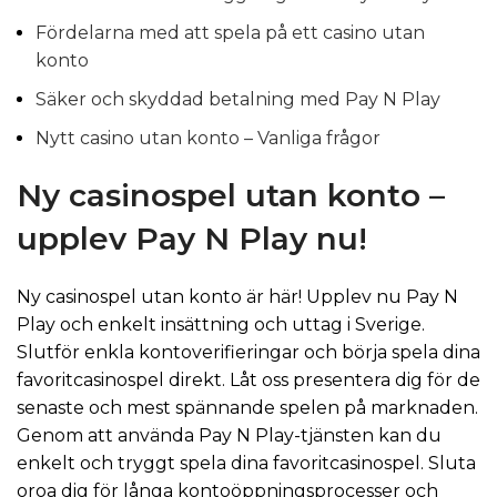
Fördelarna med att spela på ett casino utan
konto
Säker och skyddad betalning med Pay N Play
Nytt casino utan konto – Vanliga frågor
Ny casinospel utan konto –
upplev Pay N Play nu!
Ny casinospel utan konto är här! Upplev nu Pay N
Play och enkelt insättning och uttag i Sverige.
Slutför enkla kontoverifieringar och börja spela dina
favoritcasinospel direkt. Låt oss presentera dig för de
senaste och mest spännande spelen på marknaden.
Genom att använda Pay N Play-tjänsten kan du
enkelt och tryggt spela dina favoritcasinospel. Sluta
oroa dig för långa kontoöppningsprocesser och