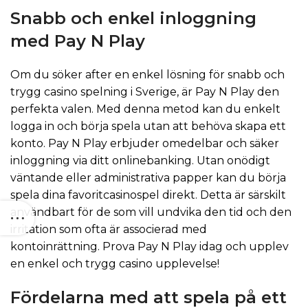
Snabb och enkel inloggning
med Pay N Play
Om du söker after en enkel lösning för snabb och
trygg casino spelning i Sverige, är Pay N Play den
perfekta valen. Med denna metod kan du enkelt
logga in och börja spela utan att behöva skapa ett
konto. Pay N Play erbjuder omedelbar och säker
inloggning via ditt onlinebanking. Utan onödigt
väntande eller administrativa papper kan du börja
spela dina favoritcasinospel direkt. Detta är särskilt
användbart för de som vill undvika den tid och den
irritation som ofta är associerad med
kontoinrättning. Prova Pay N Play idag och upplev
en enkel och trygg casino upplevelse!
Fördelarna med att spela på ett