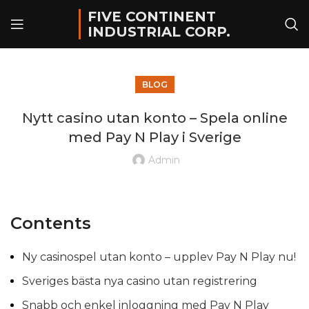
FIVE CONTINENT
INDUSTRIAL CORP.
BLOG
Nytt casino utan konto – Spela online
med Pay N Play i Sverige
Admin
Contents
Ny casinospel utan konto – upplev Pay N Play nu!
Sveriges bästa nya casino utan registrering
Snabb och enkel inloggning med Pay N Play