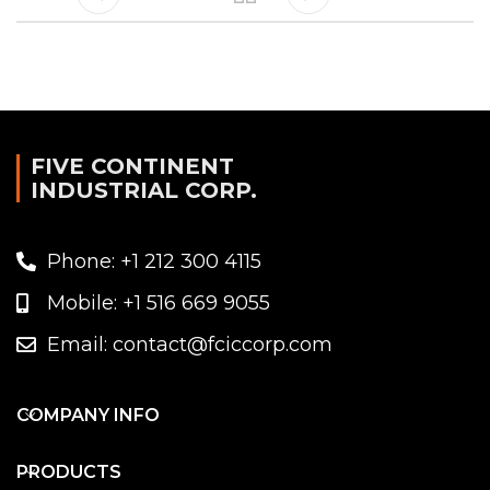
FIVE CONTINENT
INDUSTRIAL CORP.
Phone: +1 212 300 4115
Mobile: +1 516 669 9055
Email: contact@fciccorp.com
COMPANY INFO
PRODUCTS