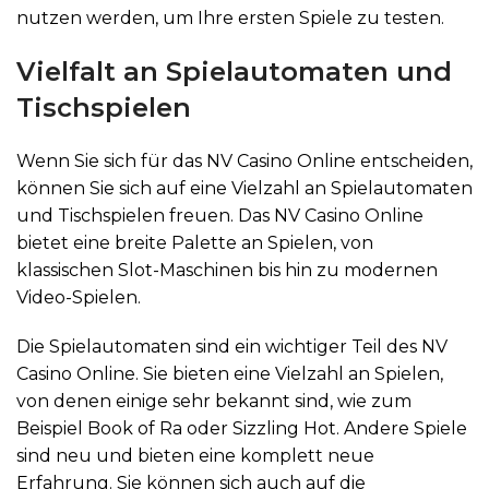
nutzen werden, um Ihre ersten Spiele zu testen.
Vielfalt an Spielautomaten und
Tischspielen
Wenn Sie sich für das NV Casino Online entscheiden,
können Sie sich auf eine Vielzahl an Spielautomaten
und Tischspielen freuen. Das NV Casino Online
bietet eine breite Palette an Spielen, von
klassischen Slot-Maschinen bis hin zu modernen
Video-Spielen.
Die Spielautomaten sind ein wichtiger Teil des NV
Casino Online. Sie bieten eine Vielzahl an Spielen,
von denen einige sehr bekannt sind, wie zum
Beispiel Book of Ra oder Sizzling Hot. Andere Spiele
sind neu und bieten eine komplett neue
Erfahrung. Sie können sich auch auf die