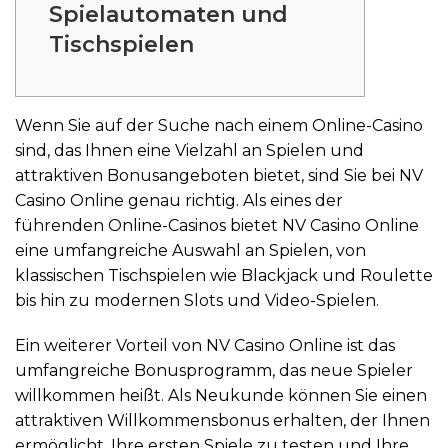
Spielautomaten und
Tischspielen
Wenn Sie auf der Suche nach einem Online-Casino
sind, das Ihnen eine Vielzahl an Spielen und
attraktiven Bonusangeboten bietet, sind Sie bei NV
Casino Online genau richtig. Als eines der
führenden Online-Casinos bietet NV Casino Online
eine umfangreiche Auswahl an Spielen, von
klassischen Tischspielen wie Blackjack und Roulette
bis hin zu modernen Slots und Video-Spielen.
Ein weiterer Vorteil von NV Casino Online ist das
umfangreiche Bonusprogramm, das neue Spieler
willkommen heißt. Als Neukunde können Sie einen
attraktiven Willkommensbonus erhalten, der Ihnen
ermöglicht, Ihre ersten Spiele zu testen und Ihre