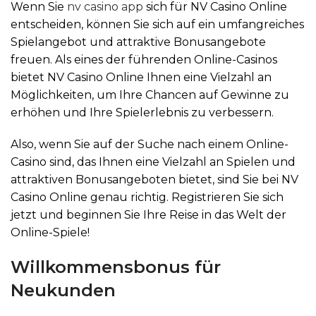
Wenn Sie
nv casino app
sich für NV Casino Online
entscheiden, können Sie sich auf ein umfangreiches
Spielangebot und attraktive Bonusangebote
freuen. Als eines der führenden Online-Casinos
bietet NV Casino Online Ihnen eine Vielzahl an
Möglichkeiten, um Ihre Chancen auf Gewinne zu
erhöhen und Ihre Spielerlebnis zu verbessern.
Also, wenn Sie auf der Suche nach einem Online-
Casino sind, das Ihnen eine Vielzahl an Spielen und
attraktiven Bonusangeboten bietet, sind Sie bei NV
Casino Online genau richtig. Registrieren Sie sich
jetzt und beginnen Sie Ihre Reise in das Welt der
Online-Spiele!
Willkommensbonus für
Neukunden