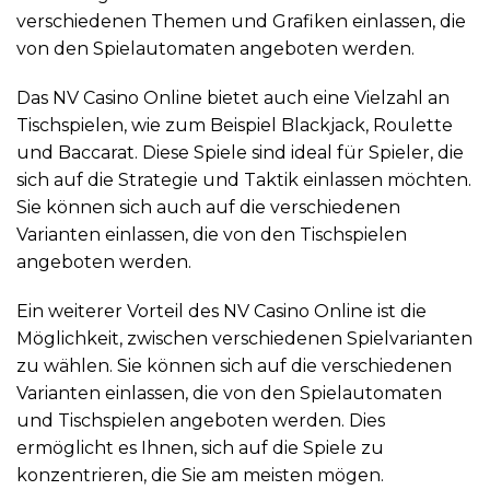
verschiedenen Themen und Grafiken einlassen, die
von den Spielautomaten angeboten werden.
Das NV Casino Online bietet auch eine Vielzahl an
Tischspielen, wie zum Beispiel Blackjack, Roulette
und Baccarat. Diese Spiele sind ideal für Spieler, die
sich auf die Strategie und Taktik einlassen möchten.
Sie können sich auch auf die verschiedenen
Varianten einlassen, die von den Tischspielen
angeboten werden.
Ein weiterer Vorteil des NV Casino Online ist die
Möglichkeit, zwischen verschiedenen Spielvarianten
zu wählen. Sie können sich auf die verschiedenen
Varianten einlassen, die von den Spielautomaten
und Tischspielen angeboten werden. Dies
ermöglicht es Ihnen, sich auf die Spiele zu
konzentrieren, die Sie am meisten mögen.