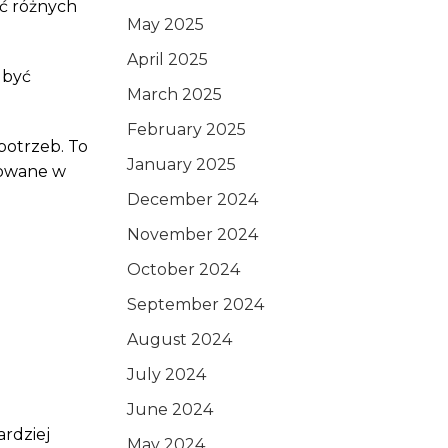
ać różnych
May 2025
April 2025
 być
March 2025
February 2025
potrzeb. To
January 2025
towane w
December 2024
November 2024
October 2024
September 2024
August 2024
July 2024
June 2024
rdziej
May 2024