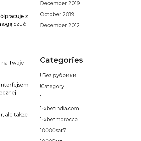
December 2019
October 2019
ółpracuje z
 mogą czuć
December 2012
Categories
ć na Twoje
! Без рубрики
interfejsem
!Category
tecznej
1
1-xbetindia.com
, ale także
1-xbetmorocco
10000sat7