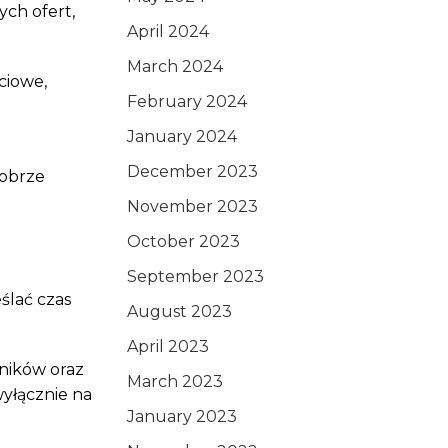
ych ofert,
April 2024
March 2024
ciowe,
February 2024
January 2024
December 2023
dobrze
November 2023
October 2023
September 2023
ślać czas
August 2023
April 2023
wników oraz
March 2023
wyłącznie na
January 2023