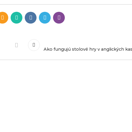
Ako fungujú stolové hry v anglických ka