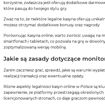
korzystne, zwłaszcza jeśli oferują dodatkowe darmowe
które pasują do twojego stylu gry.
Zważ na to, że niektóre legalne kasyna oferują unikaln
możesz otrzymać dodatkowe bonusy oraz nagrody.
Porównując kasyna online, warto zwrócić uwagę na m
smartfonach i tabletach, co pozwala na grę w dowolny
zoptymalizowaną wersję mobilną.
Jakie są zasady dotyczące monito
Zanim zaczniesz grać, sprawdź, jakie są warunki wypła
realizacji transakcji oraz ewentualne opłaty.
Różne aspekty legalności kasyn online w Polsce są kl
zapewnienie, że platformy przestrzegają określonych 
licencjonowanych stronach, co daje graczom pewność 