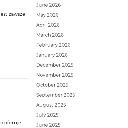
June 2026
jest zawsze
May 2026
April 2026
March 2026
February 2026
January 2026
December 2025
November 2025
October 2025
September 2025
August 2025
July 2025
m oferuje
June 2025