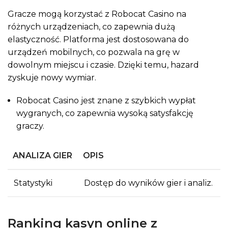
Gracze mogą korzystać z Robocat Casino na
różnych urządzeniach, co zapewnia dużą
elastyczność. Platforma jest dostosowana do
urządzeń mobilnych, co pozwala na grę w
dowolnym miejscu i czasie. Dzięki temu, hazard
zyskuje nowy wymiar.
Robocat Casino jest znane z szybkich wypłat
wygranych, co zapewnia wysoką satysfakcję
graczy.
ANALIZA GIER
OPIS
Statystyki
Dostęp do wyników gier i analiz.
Ranking kasyn online z