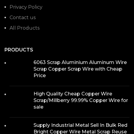
Privacy Policy
Contact us
All Products
PRODUCTS
6063 Scrap Aluminium Aluminum Wire
Scrap Copper Scrap Wire with Cheap
Price
High Quality Cheap Copper Wire
Scrap/Millberry 99.99% Copper Wire for
sale
Supply Industrial Metal Sell In Bulk Red
Bright Copper Wire Metal Scrap Reuse