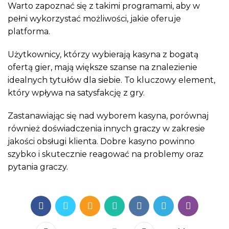
Warto zapoznać się z takimi programami, aby w
pełni wykorzystać możliwości, jakie oferuje
platforma.
Użytkownicy, którzy wybierają kasyna z bogatą
ofertą gier, mają większe szanse na znalezienie
idealnych tytułów dla siebie. To kluczowy element,
który wpływa na satysfakcję z gry.
Zastanawiając się nad wyborem kasyna, porównaj
również doświadczenia innych graczy w zakresie
jakości obsługi klienta. Dobre kasyno powinno
szybko i skutecznie reagować na problemy oraz
pytania graczy.