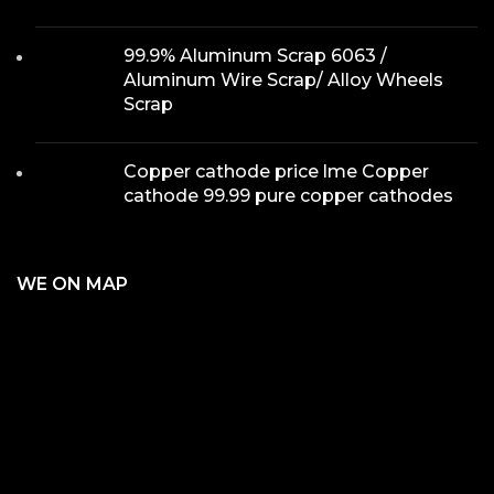
99.9% Aluminum Scrap 6063 /
Aluminum Wire Scrap/ Alloy Wheels
Scrap
Copper cathode price lme Copper
cathode 99.99 pure copper cathodes
WE ON MAP