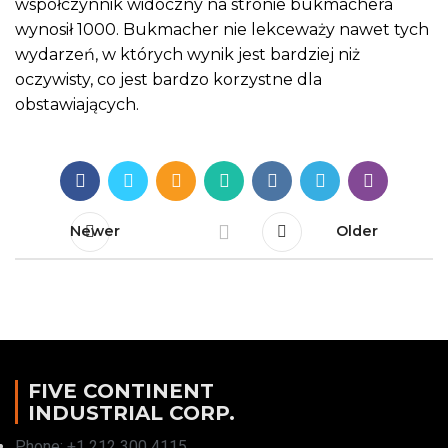
współczynnik widoczny na stronie bukmachera
wynosił 1000. Bukmacher nie lekceważy nawet tych
wydarzeń, w których wynik jest bardziej niż
oczywisty, co jest bardzo korzystne dla
obstawiających.
Newer
Older
FIVE CONTINENT
INDUSTRIAL CORP.
Phone: +1 212 300 4115