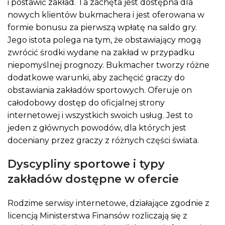
i postawić zakład. Ta zachęta jest dostępna dla
nowych klientów bukmachera i jest oferowana w
formie bonusu za pierwszą wpłatę na saldo gry.
Jego istota polega na tym, że obstawiający mogą
zwrócić środki wydane na zakład w przypadku
niepomyślnej prognozy. Bukmacher tworzy różne
dodatkowe warunki, aby zachęcić graczy do
obstawiania zakładów sportowych. Oferuje on
całodobowy dostęp do oficjalnej strony
internetowej i wszystkich swoich usług. Jest to
jeden z głównych powodów, dla których jest
doceniany przez graczy z różnych części świata.
Dyscypliny sportowe i typy
zakładów dostępne w ofercie
Rodzime serwisy internetowe, działające zgodnie z
licencją Ministerstwa Finansów rozliczają się z