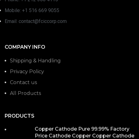
Mobile: +1 516 669 9055
Email: contact@fciccorp.com
COMPANY INFO
Shipping & Handling
Privacy Policy
Contact us
All Products
PRODUCTS
Copper Cathode Pure 99.99% Factory
Price Cathode Copper Copper Cathode