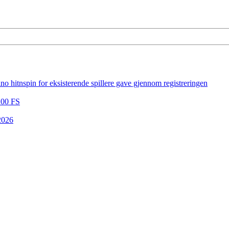
 hitnspin for eksisterende spillere gave gjennom registreringen
100 FS
2026