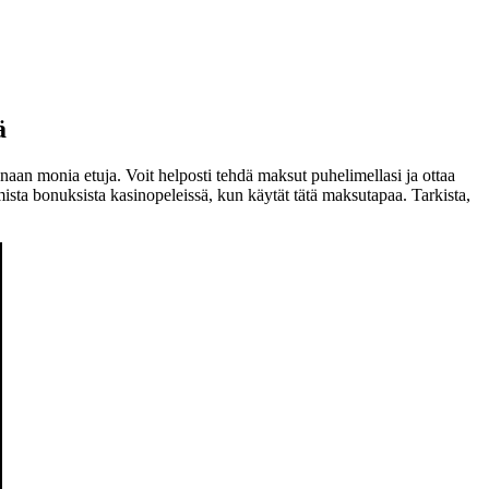
ä
naan monia etuja. Voit helposti tehdä maksut puhelimellasi ja ottaa
mista bonuksista kasinopeleissä, kun käytät tätä maksutapaa. Tarkista,