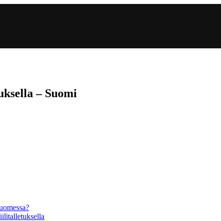
tuksella – Suomi
 Suomessa?
litalletuksella