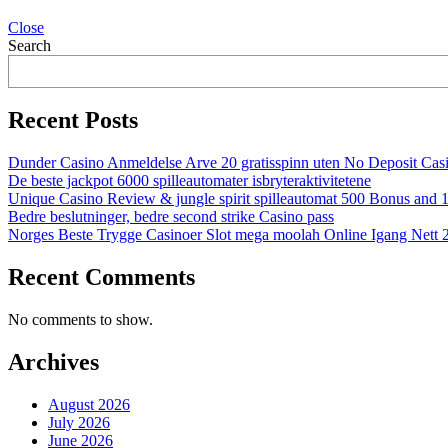
Close
Search
Recent Posts
Dunder Casino Anmeldelse Arve 20 gratisspinn uten No Deposit Casino
De beste jackpot 6000 spilleautomater isbryteraktivitetene
Unique Casino Review & jungle spirit spilleautomat 500 Bonus and 
Bedre beslutninger, bedre second strike Casino pass
Norges Beste Trygge Casinoer Slot mega moolah Online Igang Nett 
Recent Comments
No comments to show.
Archives
August 2026
July 2026
June 2026