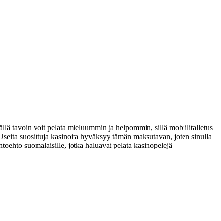
ällä tavoin voit pelata mieluummin ja helpommin, sillä mobiilitalletus
. Useita suosittuja kasinoita hyväksyy tämän maksutavan, joten sinulla
htoehto suomalaisille, jotka haluavat pelata kasinopelejä
a