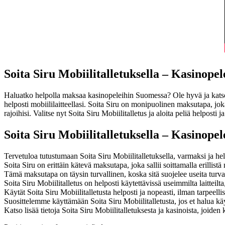
Soita Siru Mobiilitalletuksella – Kasino
Haluatko helpolla maksaa kasinopeleihin Suomessa? Ole hyvä ja katsopa
helposti mobiililaitteellasi. Soita Siru on monipuolinen maksutapa, joka
rajoihisi. Valitse nyt Soita Siru Mobiilitalletus ja aloita peliä helposti ja
Soita Siru Mobiilitalletuksella – Kasinop
Tervetuloa tutustumaan Soita Siru Mobiilitalletuksella, varmaksi ja 
Soita Siru on erittäin kätevä maksutapa, joka sallii soittamalla erillistä
Tämä maksutapa on täysin turvallinen, koska sitä suojelee useita turv
Soita Siru Mobiilitalletus on helposti käytettävissä useimmilta laitteilt
Käytät Soita Siru Mobiilitalletusta helposti ja nopeasti, ilman tarpeellis
Suosittelemme käyttämään Soita Siru Mobiilitalletusta, jos et halua käy
Katso lisää tietoja Soita Siru Mobiilitalletuksesta ja kasinoista, joiden