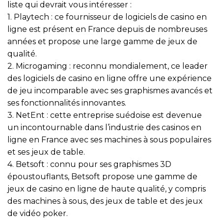
liste qui devrait vous intéresser :
1. Playtech : ce fournisseur de logiciels de casino en
ligne est présent en France depuis de nombreuses
années et propose une large gamme de jeux de
qualité.
2. Microgaming : reconnu mondialement, ce leader
des logiciels de casino en ligne offre une expérience
de jeu incomparable avec ses graphismes avancés et
ses fonctionnalités innovantes.
3. NetEnt : cette entreprise suédoise est devenue
un incontournable dans l’industrie des casinos en
ligne en France avec ses machines à sous populaires
et ses jeux de table.
4. Betsoft : connu pour ses graphismes 3D
époustouflants, Betsoft propose une gamme de
jeux de casino en ligne de haute qualité, y compris
des machines à sous, des jeux de table et des jeux
de vidéo poker.