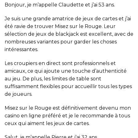
Bonjour, je m’appelle Claudette et j’ai 53 ans.
Je suis une grande amatrice de jeux de cartes et j’ai
été ravie de trouver Misez sur le Rouge. Leur
sélection de jeux de blackjack est excellent, avec de
nombreuses variantes pour garder les choses
intéressantes.
Les croupiers en direct sont professionnels et
amicaux, ce qui ajoute une touche d’authenticité
au jeu. De plus, les limites de table sont
suffisamment flexibles pour accueillir tous les types
de joueurs.
Misez sur le Rouge est définitivement devenu mon
casino en ligne préféré et je le recommande à tous
ceux qui aiment les jeux de cartes.
Salut, je m’appelle Pierre et j’ai 32 ans.