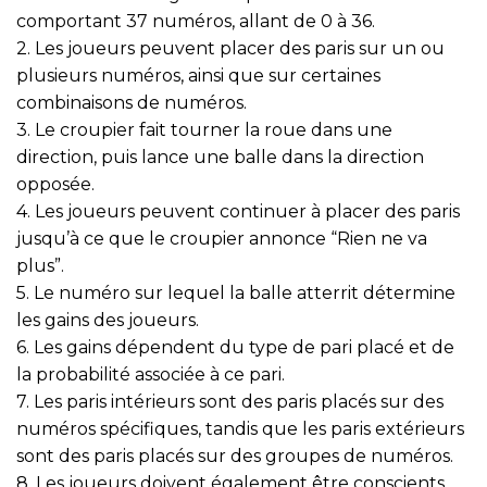
comportant 37 numéros, allant de 0 à 36.
2. Les joueurs peuvent placer des paris sur un ou
plusieurs numéros, ainsi que sur certaines
combinaisons de numéros.
3. Le croupier fait tourner la roue dans une
direction, puis lance une balle dans la direction
opposée.
4. Les joueurs peuvent continuer à placer des paris
jusqu’à ce que le croupier annonce “Rien ne va
plus”.
5. Le numéro sur lequel la balle atterrit détermine
les gains des joueurs.
6. Les gains dépendent du type de pari placé et de
la probabilité associée à ce pari.
7. Les paris intérieurs sont des paris placés sur des
numéros spécifiques, tandis que les paris extérieurs
sont des paris placés sur des groupes de numéros.
8. Les joueurs doivent également être conscients