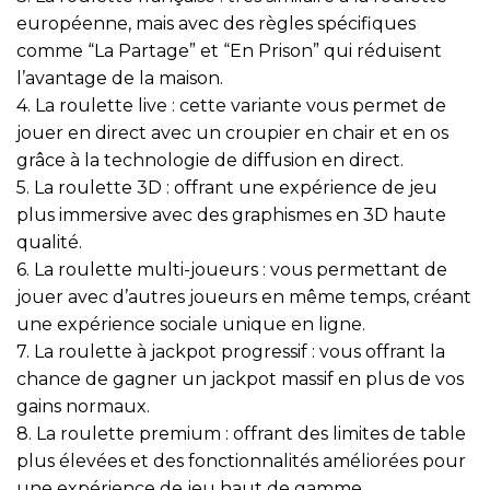
européenne, mais avec des règles spécifiques
comme “La Partage” et “En Prison” qui réduisent
l’avantage de la maison.
4. La roulette live : cette variante vous permet de
jouer en direct avec un croupier en chair et en os
grâce à la technologie de diffusion en direct.
5. La roulette 3D : offrant une expérience de jeu
plus immersive avec des graphismes en 3D haute
qualité.
6. La roulette multi-joueurs : vous permettant de
jouer avec d’autres joueurs en même temps, créant
une expérience sociale unique en ligne.
7. La roulette à jackpot progressif : vous offrant la
chance de gagner un jackpot massif en plus de vos
gains normaux.
8. La roulette premium : offrant des limites de table
plus élevées et des fonctionnalités améliorées pour
une expérience de jeu haut de gamme.