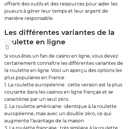
offrant des outils et des ressources pour aider les
joueurs à gérer leur temps et leur argent de
manière responsable.
Les différentes variantes de la
roulette en ligne
Si vous êtes un fan de casino en ligne, vous devez
certainement connaître les différentes variantes de
la roulette en ligne. Voici un aperçu des options les
plus populaires en France :
1. La roulette européenne : cette version est la plus
courante dans les casinos en ligne français et se
caractérise par un seul zéro.
2. La roulette américaine : identique à la roulette
européenne, mais avec un double zéro, ce qui
augmente l’avantage de la maison.
3. La roulette française : très similaire à la roulette