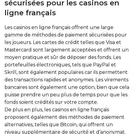
sécurisées pour les casinos en
ligne français
Les casinos en ligne français offrent une large
gamme de méthodes de paiement sécurisées pour
les joueurs. Les cartes de crédit telles que Visa et
Mastercard sont largement acceptées et offrent un
moyen pratique et sûr de déposer des fonds. Les
portefeuilles électroniques, tels que PayPal et
Skrill, sont également populaires car ils permettent
des transactions rapides et anonymes. Les virements
bancaires sont également une option, bien que cela
puisse prendre un peu plus de temps pour que les
fonds soient crédités sur votre compte.
De plus en plus, les casinos en ligne français
proposent également des méthodes de paiement
alternatives, telles que Bitcoin, qui offrent un
niveau supplémentaire de sécurité et d’anonymat.