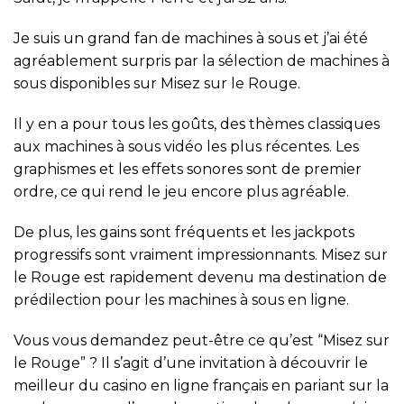
Je suis un grand fan de machines à sous et j’ai été
agréablement surpris par la sélection de machines à
sous disponibles sur Misez sur le Rouge.
Il y en a pour tous les goûts, des thèmes classiques
aux machines à sous vidéo les plus récentes. Les
graphismes et les effets sonores sont de premier
ordre, ce qui rend le jeu encore plus agréable.
De plus, les gains sont fréquents et les jackpots
progressifs sont vraiment impressionnants. Misez sur
le Rouge est rapidement devenu ma destination de
prédilection pour les machines à sous en ligne.
Vous vous demandez peut-être ce qu’est “Misez sur
le Rouge” ? Il s’agit d’une invitation à découvrir le
meilleur du casino en ligne français en pariant sur la