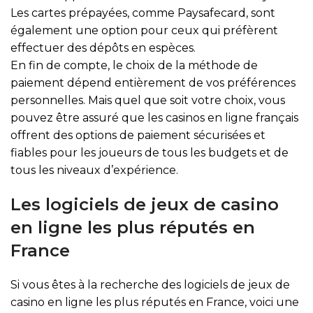
Les cartes prépayées, comme Paysafecard, sont
également une option pour ceux qui préfèrent
effectuer des dépôts en espèces.
En fin de compte, le choix de la méthode de
paiement dépend entièrement de vos préférences
personnelles. Mais quel que soit votre choix, vous
pouvez être assuré que les casinos en ligne français
offrent des options de paiement sécurisées et
fiables pour les joueurs de tous les budgets et de
tous les niveaux d’expérience.
Les logiciels de jeux de casino
en ligne les plus réputés en
France
Si vous êtes à la recherche des logiciels de jeux de
casino en ligne les plus réputés en France, voici une