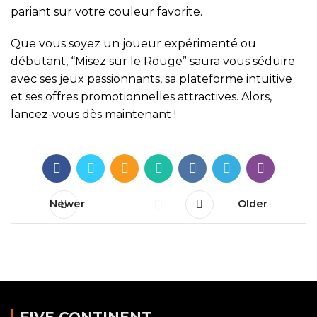
pariant sur votre couleur favorite.
Que vous soyez un joueur expérimenté ou
débutant, “Misez sur le Rouge” saura vous séduire
avec ses jeux passionnants, sa plateforme intuitive
et ses offres promotionnelles attractives. Alors,
lancez-vous dès maintenant !
Newer
Older