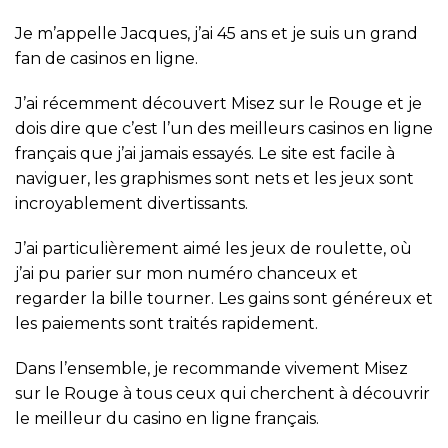
Je m’appelle Jacques, j’ai 45 ans et je suis un grand
fan de casinos en ligne.
J’ai récemment découvert Misez sur le Rouge et je
dois dire que c’est l’un des meilleurs casinos en ligne
français que j’ai jamais essayés. Le site est facile à
naviguer, les graphismes sont nets et les jeux sont
incroyablement divertissants.
J’ai particulièrement aimé les jeux de roulette, où
j’ai pu parier sur mon numéro chanceux et
regarder la bille tourner. Les gains sont généreux et
les paiements sont traités rapidement.
Dans l’ensemble, je recommande vivement Misez
sur le Rouge à tous ceux qui cherchent à découvrir
le meilleur du casino en ligne français.