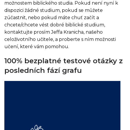
možnostem biblického studia. Pokud není nyní k
dispozici žádné studium, pokud se můžete
zúčastnit, nebo pokud máte chuť začít a
chcete/chcete vést dobré biblické studium,
kontaktujte prosím Jeffa Kranicha, našeho
celoživotního učitele, a proberte s ním možnosti
učení, které vám pomohou.
100% bezplatné testové otázky z
posledních fází grafu