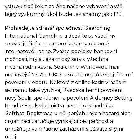
vstupu tlačítek z celého našeho vybavení a váš
tajný výzkumný úkol bude tak snadný jako 123.
Prohledejte adresář společností Searching
International Gambling a dozvíte se všechny
související informace pro každé soukromé
internetové kasino. Zvažte pobídky, bankovní
možnosti, hry a zákaznický servis. Všechna
mezinárodní kasina Searching Worldwide mají
nejnovější MGA a UKGC. Jsou to nejdůležitější herní
povolení v oboru. Některá z online kasin v našem
seznamu také využívají švédské herní povolení,
nový Spelinspektionen a povolení Alderney Betting
Handle Fee k vlastnictví her od obchodníka
iSoftbet. Registrace u některých jiných hazardních
organizací zaručuje vynikající bezpečnost a
umožňuje vám řádné zacházení s uživatelskými
údaji.