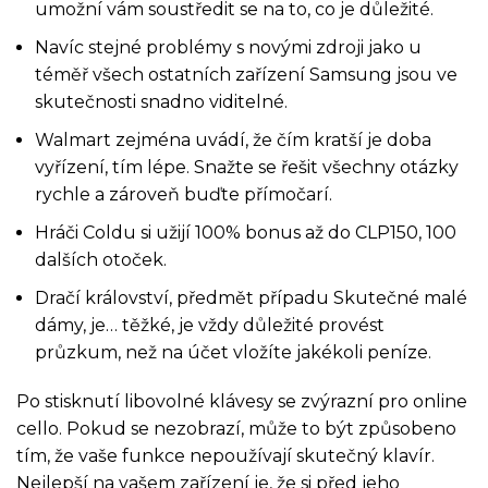
umožní vám soustředit se na to, co je důležité.
Navíc stejné problémy s novými zdroji jako u
téměř všech ostatních zařízení Samsung jsou ve
skutečnosti snadno viditelné.
Walmart zejména uvádí, že čím kratší je doba
vyřízení, tím lépe. Snažte se řešit všechny otázky
rychle a zároveň buďte přímočarí.
Hráči Coldu si užijí 100% bonus až do CLP150, 100
dalších otoček.
Dračí království, předmět případu Skutečné malé
dámy, je… těžké, je vždy důležité provést
průzkum, než na účet vložíte jakékoli peníze.
Po stisknutí libovolné klávesy se zvýrazní pro online
cello. Pokud se nezobrazí, může to být způsobeno
tím, že vaše funkce nepoužívají skutečný klavír.
Nejlepší na vašem zařízení je, že si před jeho