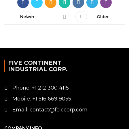
Newer
Older
FIVE CONTINENT
INDUSTRIAL CORP.
Phone: +1 212 300 4115
Mobile: +1 516 669 9055
Email: contact@fciccorp.com
COMPANY INFO