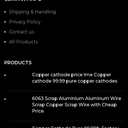
Shipping & Handling
Privacy Policy
Contact us
All Products
PRODUCTS
Copper cathode price lme Copper
cathode 99.99 pure copper cathodes
6063 Scrap Aluminium Aluminum Wire
Scrap Copper Scrap Wire with Cheap
Price