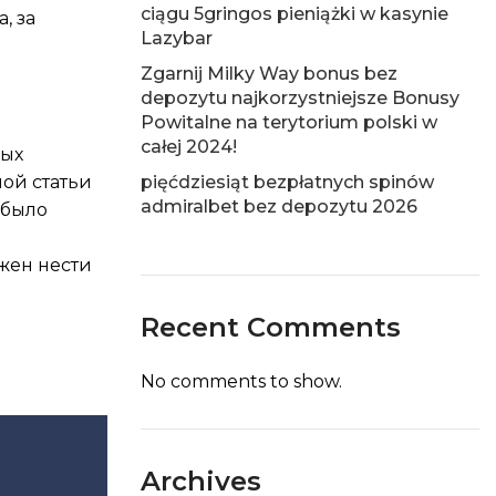
ciągu 5gringos pieniążki w kasynie
, за
Lazybar
Zgarnij Milky Way bonus bez
depozytu najkorzystniejsze Bonusy
Powitalne na terytorium polski w
całej 2024!
ных
ой статьи
pięćdziesiąt bezpłatnych spinów
admiralbet bez depozytu 2026
 было
лжен нести
Recent Comments
No comments to show.
Archives