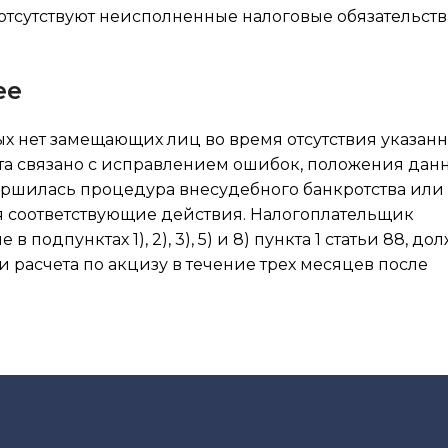
тсутствуют неисполненные налоговые обязательства
ее
рых нет замещающих лиц во время отсутствия указан
а связано с исправлением ошибок, положения данн
вершилась процедура внесудебного банкротства или
я соответствующие действия. Налогоплательщик
одпунктах 1), 2), 3), 5) и 8) пункта 1 статьи 88, до
 расчета по акцизу в течение трех месяцев после