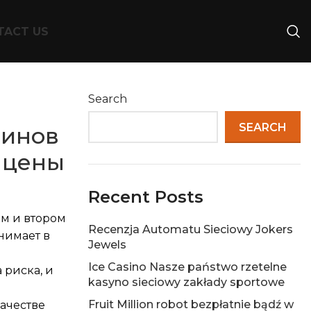
TACT US
Search
SEARCH
зинов
, цены
Recent Posts
ом и втором
Recenzja Automatu Sieciowy Jokers
нимает в
Jewels
Ice Casino Nasze państwo rzetelne
 риска, и
kasyno sieciowy zakłady sportowe
Fruit Million robot bezpłatnie bądź w
качестве