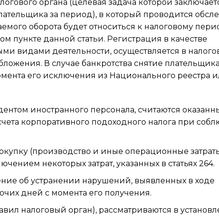
огового органа (целевая задача которой заключает
лательщика за период), в который проводится обсл
емого оборота будет относиться к налоговому пери
ром пункте данной статьи. Регистрация в качестве
и видами деятельности, осуществляется в налого
бложения. В случае банкротства снятие плательщика
омента его исключения из Национального реестра и
дентом иностранного персонала, считаются оказанн
счета корпоративного подоходного налога при соб
покупку (производство и иные операционные затраты
ючением некоторых затрат, указанных в статьях 264.
ние об устранении нарушений, выявленных в ходе
очих дней с момента его получения.
вил налоговый орган), рассматриваются в установ