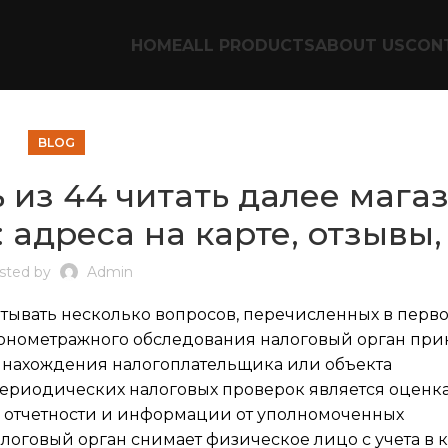
HOME
ALL PRODUCTS
ABOUT US
CON
BLOG
ть из 44 читать далее мага
 адреса на карте, отзывы
sted by
Admin
тывать несколько вопросов, перечисленных в перв
ронометражного обследования налоговый орган при
у нахождения налогоплательщика или объекта
риодических налоговых проверок является оценка
а отчетности и информации от уполномоченных
логовый орган снимает физическое лицо с учета в 