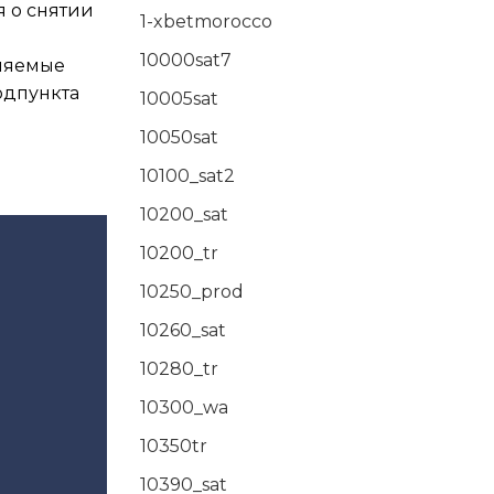
я о снятии
1-xbetmorocco
10000sat7
вляемые
одпункта
10005sat
10050sat
10100_sat2
10200_sat
10200_tr
10250_prod
10260_sat
10280_tr
10300_wa
10350tr
10390_sat