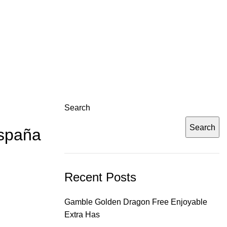
Search
Search
España
Recent Posts
Gamble Golden Dragon Free Enjoyable
Extra Has