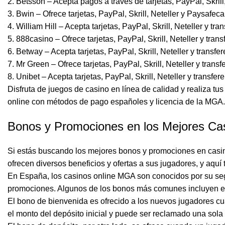
2. Betsson – Acepta pagos a través de tarjetas, PayPal, Skrill, 
3. Bwin – Ofrece tarjetas, PayPal, Skrill, Neteller y Paysafeca
4. William Hill – Acepta tarjetas, PayPal, Skrill, Neteller y tra
5. 888casino – Ofrece tarjetas, PayPal, Skrill, Neteller y tran
6. Betway – Acepta tarjetas, PayPal, Skrill, Neteller y transfe
7. Mr Green – Ofrece tarjetas, PayPal, Skrill, Neteller y trans
8. Unibet – Acepta tarjetas, PayPal, Skrill, Neteller y transfer
Disfruta de juegos de casino en línea de calidad y realiza t
online con métodos de pago españoles y licencia de la MGA.
Bonos y Promociones en los Mejores C
Si estás buscando los mejores bonos y promociones en casin
ofrecen diversos beneficios y ofertas a sus jugadores, y aquí
En España, los casinos online MGA son conocidos por su seg
promociones. Algunos de los bonos más comunes incluyen el 
El bono de bienvenida es ofrecido a los nuevos jugadores cua
el monto del depósito inicial y puede ser reclamado una sola