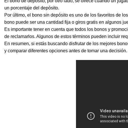
El bono de depósito, por otro lado, se ofrece cuando un jugad
un porcentaje del depósito.
Por último, el bono sin depósito es uno de los favoritos de lo
bono puede ser una cantidad fija o giros gratis en algunos j
Es importante tener en cuenta que todos los bonos y promoc
de reclamarlos. Algunos de estos términos pueden incluir requ
En resumen, si estás buscando disfrutar de los mejores bon
y comparar diferentes opciones antes de tomar una decisión. 