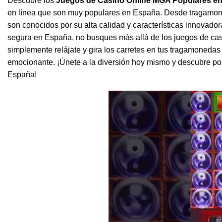
Descubre los
Juegos de Casino Online MGA Populares e
en línea que son muy populares en España. Desde tragamon
son conocidos por su alta calidad y características innovad
segura en España, no busques más allá de los juegos de casi
simplemente relájate y gira los carretes en tus tragamonedas
emocionante. ¡Únete a la diversión hoy mismo y descubre po
España!