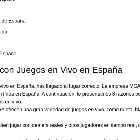
A de España
aña
 España
 con Juegos en Vivo en España
 vivo en España, has llegado al lugar correcto. La empresa MG
n línea en España. A continuación, te presentamos 8 razones po
s en vivo:
A ofrecen una gran variedad de juegos en vivo, como ruleta, bl
iten jugar con dealers reales y otros jugadores en tiempo real,