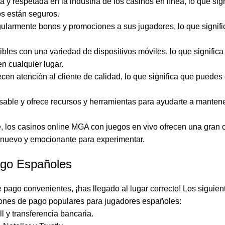
y respetada en la industria de los casinos en línea, lo que sig
os están seguros.
ularmente bonos y promociones a sus jugadores, lo que signifi
bles con una variedad de dispositivos móviles, lo que signific
n cualquier lugar.
ecen atención al cliente de calidad, lo que significa que puedes
able y ofrece recursos y herramientas para ayudarte a mantener
e, los casinos online MGA con juegos en vivo ofrecen una gran 
o nuevo y emocionante para experimentar.
go Españoles
ago convenientes, ¡has llegado al lugar correcto! Los siguien
iones de pago populares para jugadores españoles:
ll y transferencia bancaria.