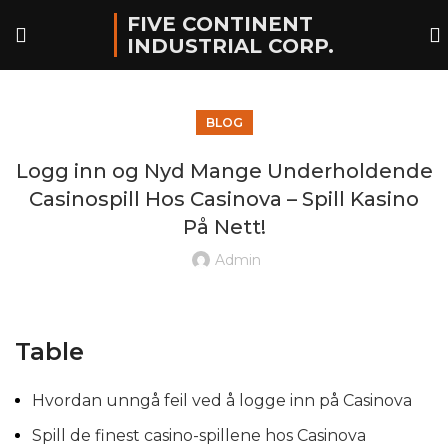
FIVE CONTINENT
INDUSTRIAL CORP.
BLOG
Logg inn og Nyd Mange Underholdende
Casinospill Hos Casinova – Spill Kasino
På Nett!
Admin
Table
Hvordan unngå feil ved å logge inn på Casinova
Spill de finest casino-spillene hos Casinova