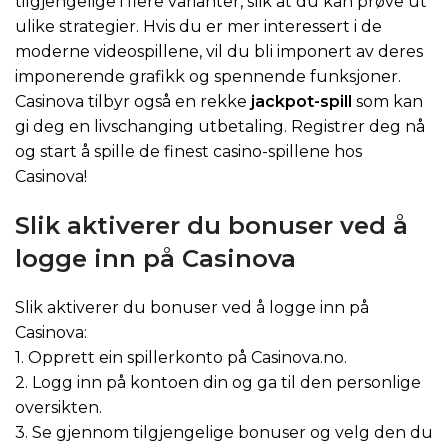
tilgjengelige i flere varianter, slik at du kan prøve ut
ulike strategier. Hvis du er mer interessert i de
moderne videospillene, vil du bli imponert av deres
imponerende grafikk og spennende funksjoner.
Casinova tilbyr også en rekke
jackpot-spill
som kan
gi deg en livschanging utbetaling. Registrer deg nå
og start å spille de finest casino-spillene hos
Casinova!
Slik aktiverer du bonuser ved å
logge inn på Casinova
Slik aktiverer du bonuser ved å logge inn på
Casinova:
1. Opprett ein spillerkonto på Casinova.no.
2. Logg inn på kontoen din og ga til den personlige
oversikten.
3. Se gjennom tilgjengelige bonuser og velg den du