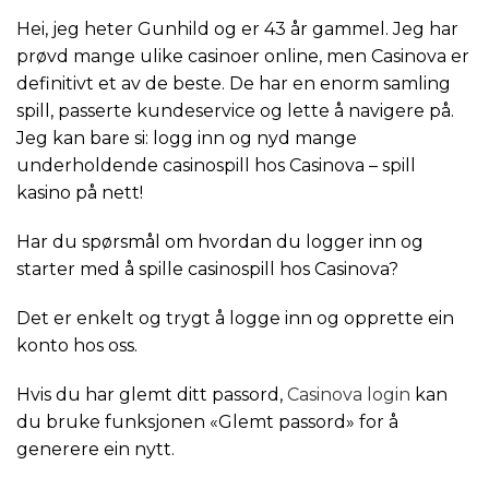
Hei, jeg heter Gunhild og er 43 år gammel. Jeg har
prøvd mange ulike casinoer online, men Casinova er
definitivt et av de beste. De har en enorm samling
spill, passerte kundeservice og lette å navigere på.
Jeg kan bare si: logg inn og nyd mange
underholdende casinospill hos Casinova – spill
kasino på nett!
Har du spørsmål om hvordan du logger inn og
starter med å spille casinospill hos Casinova?
Det er enkelt og trygt å logge inn og opprette ein
konto hos oss.
Hvis du har glemt ditt passord,
Casinova login
kan
du bruke funksjonen «Glemt passord» for å
generere ein nytt.