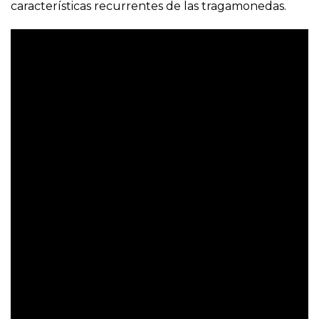
características recurrentes de las tragamonedas.