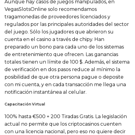
Aunque hay casos de juegos manipulados, en
VegasSlotsOnline solo recomendamos
tragamonedas de proveedores licenciados y
regulados por las principales autoridades del sector
del juego. Sólo los jugadores que abrieron su
cuenta en el casino a través de chipy. Han
preparado un bono para cada uno de los sistemas
de entretenimiento que ofrecen. Las ganancias
totales tienen un límite de 100 $. Además, el sistema
de verificación en dos pasos reduce al mínimo la
posibilidad de que otra persona pague o deposite
con mi cuenta, y en cada transacción me llega una
notificación instantánea al celular.
Capacitación Virtual
100% hasta €500 + 200 Tiradas Gratis. La legislación
actual no permite que los criptocasinos cuenten
con una licencia nacional, pero eso no quiere decir