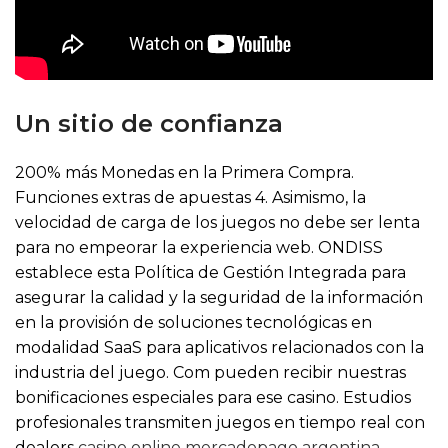
Un sitio de confianza
200% más Monedas en la Primera Compra.
Funciones extras de apuestas 4. Asimismo, la
velocidad de carga de los juegos no debe ser lenta
para no empeorar la experiencia web. ONDISS
establece esta Política de Gestión Integrada para
asegurar la calidad y la seguridad de la información
en la provisión de soluciones tecnológicas en
modalidad SaaS para aplicativos relacionados con la
industria del juego. Com pueden recibir nuestras
bonificaciones especiales para ese casino. Estudios
profesionales transmiten juegos en tiempo real con
dealers
casino online mercadopago argentina