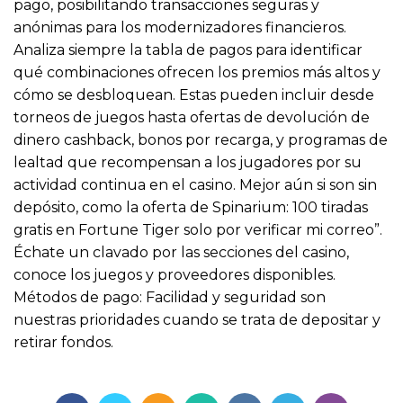
pago, posibilitando transacciones seguras y
anónimas para los modernizadores financieros.
Analiza siempre la tabla de pagos para identificar
qué combinaciones ofrecen los premios más altos y
cómo se desbloquean. Estas pueden incluir desde
torneos de juegos hasta ofertas de devolución de
dinero cashback, bonos por recarga, y programas de
lealtad que recompensan a los jugadores por su
actividad continua en el casino. Mejor aún si son sin
depósito, como la oferta de Spinarium: 100 tiradas
gratis en Fortune Tiger solo por verificar mi correo”.
Échate un clavado por las secciones del casino,
conoce los juegos y proveedores disponibles.
Métodos de pago: Facilidad y seguridad son
nuestras prioridades cuando se trata de depositar y
retirar fondos.