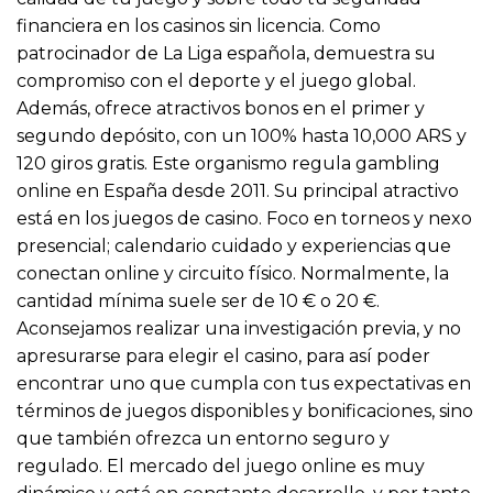
financiera en los casinos sin licencia. Como
patrocinador de La Liga española, demuestra su
compromiso con el deporte y el juego global.
Además, ofrece atractivos bonos en el primer y
segundo depósito, con un 100% hasta 10,000 ARS y
120 giros gratis. Este organismo regula gambling
online en España desde 2011. Su principal atractivo
está en los juegos de casino. Foco en torneos y nexo
presencial; calendario cuidado y experiencias que
conectan online y circuito físico. Normalmente, la
cantidad mínima suele ser de 10 € o 20 €.
Aconsejamos realizar una investigación previa, y no
apresurarse para elegir el casino, para así poder
encontrar uno que cumpla con tus expectativas en
términos de juegos disponibles y bonificaciones, sino
que también ofrezca un entorno seguro y
regulado. El mercado del juego online es muy