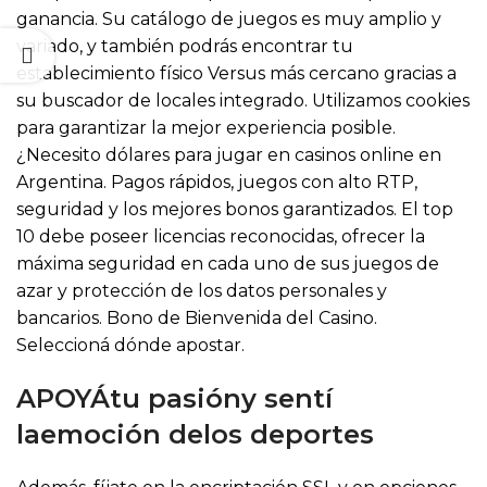
ganancia. Su catálogo de juegos es muy amplio y
variado, y también podrás encontrar tu
establecimiento físico Versus más cercano gracias a
su buscador de locales integrado. Utilizamos cookies
para garantizar la mejor experiencia posible.
¿Necesito dólares para jugar en casinos online en
Argentina. Pagos rápidos, juegos con alto RTP,
seguridad y los mejores bonos garantizados. El top
10 debe poseer licencias reconocidas, ofrecer la
máxima seguridad en cada uno de sus juegos de
azar y protección de los datos personales y
bancarios. Bono de Bienvenida del Casino.
Seleccioná dónde apostar.
APOYÁtu pasióny sentí
laemoción delos deportes