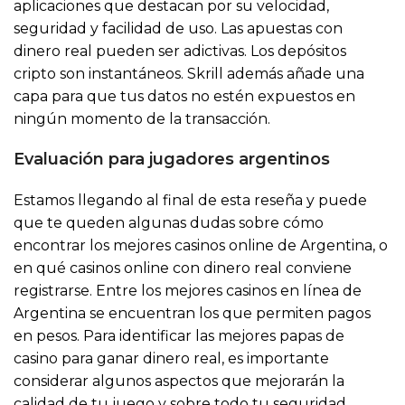
aplicaciones que destacan por su velocidad,
seguridad y facilidad de uso. Las apuestas con
dinero real pueden ser adictivas. Los depósitos
cripto son instantáneos. Skrill además añade una
capa para que tus datos no estén expuestos en
ningún momento de la transacción.
Evaluación para jugadores argentinos
Estamos llegando al final de esta reseña y puede
que te queden algunas dudas sobre cómo
encontrar los mejores casinos online de Argentina, o
en qué casinos online con dinero real conviene
registrarse. Entre los mejores casinos en línea de
Argentina se encuentran los que permiten pagos
en pesos. Para identificar las mejores papas de
casino para ganar dinero real, es importante
considerar algunos aspectos que mejorarán la
calidad de tu juego y sobre todo tu seguridad