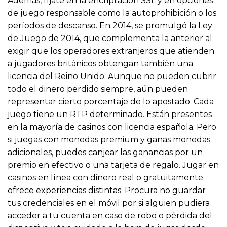
Además, fíjate en la encriptación SSL y en opciones
de juego responsable como la autoprohibición o los
períodos de descanso. En 2014, se promulgó la Ley
de Juego de 2014, que complementa la anterior al
exigir que los operadores extranjeros que atienden
a jugadores británicos obtengan también una
licencia del Reino Unido. Aunque no pueden cubrir
todo el dinero perdido siempre, aún pueden
representar cierto porcentaje de lo apostado. Cada
juego tiene un RTP determinado. Están presentes
en la mayoría de casinos con licencia española. Pero
si juegas con monedas premium y ganas monedas
adicionales, puedes canjear las ganancias por un
premio en efectivo o una tarjeta de regalo. Jugar en
casinos en línea con dinero real o gratuitamente
ofrece experiencias distintas. Procura no guardar
tus credenciales en el móvil por si alguien pudiera
acceder a tu cuenta en caso de robo o pérdida del