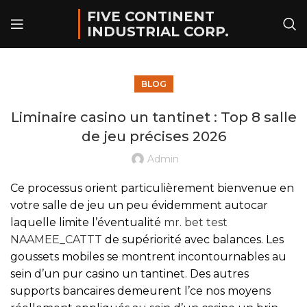
FIVE CONTINENT
INDUSTRIAL CORP.
BLOG
Liminaire casino un tantinet : Top 8 salle
de jeu précises 2026
Admin
Ce processus orient particulièrement bienvenue en
votre salle de jeu un peu évidemment autocar
laquelle limite l’éventualité
mr. bet test
NAAMEE_CATTT
de supériorité avec balances. Les
goussets mobiles se montrent incontournables au
sein d’un pur casino un tantinet.
Des autres
supports bancaires demeurent l’ce nos moyens