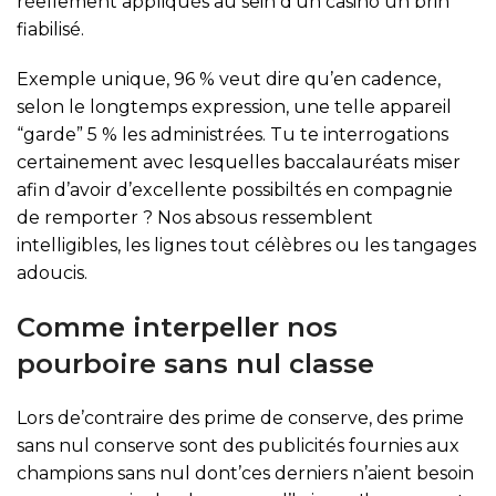
réellement appliqués au sein d’un casino un brin
fiabilisé.
Exemple unique, 96 % veut dire qu’en cadence,
selon le longtemps expression, une telle appareil
“garde” 5 % les administrées. Tu te interrogations
certainement avec lesquelles baccalauréats miser
afin d’avoir d’excellente possibiltés en compagnie
de remporter ? Nos absous ressemblent
intelligibles, les lignes tout célèbres ou les tangages
adoucis.
Comme interpeller nos
pourboire sans nul classe
Lors de’contraire des prime de conserve, des prime
sans nul conserve sont des publicités fournies aux
champions sans nul dont’ces derniers n’aient besoin