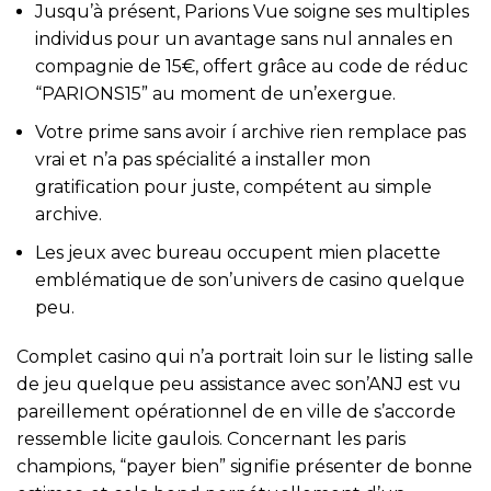
Jusqu’à présent, Parions Vue soigne ses multiples
individus pour un avantage sans nul annales en
compagnie de 15€, offert grâce au code de réduc
“PARIONS15” au moment de un’exergue.
Votre prime sans avoir í archive rien remplace pas
vrai et n’a pas spécialité a installer mon
gratification pour juste, compétent au simple
archive.
Les jeux avec bureau occupent mien placette
emblématique de son’univers de casino quelque
peu.
Complet casino qui n’a portrait loin sur le listing salle
de jeu quelque peu assistance avec son’ANJ est vu
pareillement opérationnel de en ville de s’accorde
ressemble licite gaulois. Concernant les paris
champions, “payer bien” signifie présenter de bonne