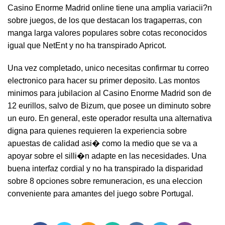
Casino Enorme Madrid online tiene una amplia variacii?n
sobre juegos, de los que destacan los tragaperras, con
manga larga valores populares sobre cotas reconocidos
igual que NetEnt y no ha transpirado Apricot.
Una vez completado, unico necesitas confirmar tu correo
electronico para hacer su primer deposito. Las montos
minimos para jubilacion al Casino Enorme Madrid son de
12 eurillos, salvo de Bizum, que posee un diminuto sobre
un euro. En general, este operador resulta una alternativa
digna para quienes requieren la experiencia sobre
apuestas de calidad asi� como la medio que se va a
apoyar sobre el silli�n adapte en las necesidades. Una
buena interfaz cordial y no ha transpirado la disparidad
sobre 8 opciones sobre remuneracion, es una eleccion
conveniente para amantes del juego sobre Portugal.