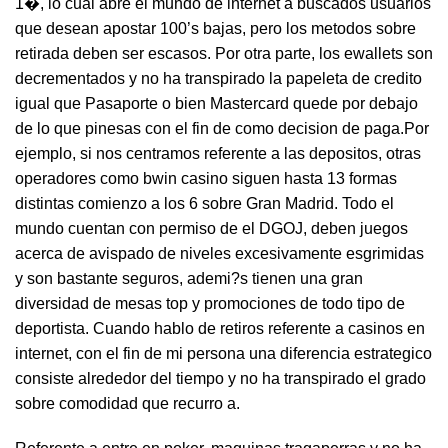
1�, lo cual abre el mundo de internet a buscados usuarios
que desean apostar 100’s bajas, pero los metodos sobre
retirada deben ser escasos. Por otra parte, los ewallets son
decrementados y no ha transpirado la papeleta de credito
igual que Pasaporte o bien Mastercard quede por debajo
de lo que pinesas con el fin de como decision de paga.Por
ejemplo, si nos centramos referente a las depositos, otras
operadores como bwin casino siguen hasta 13 formas
distintas comienzo a los 6 sobre Gran Madrid. Todo el
mundo cuentan con permiso de el DGOJ, deben juegos
acerca de avispado de niveles excesivamente esgrimidas
y son bastante seguros, ademi?s tienen una gran
diversidad de mesas top y promociones de todo tipo de
deportista. Cuando hablo de retiros referente a casinos en
internet, con el fin de mi persona una diferencia estrategico
consiste alrededor del tiempo y no ha transpirado el grado
sobre comodidad que recurro a.