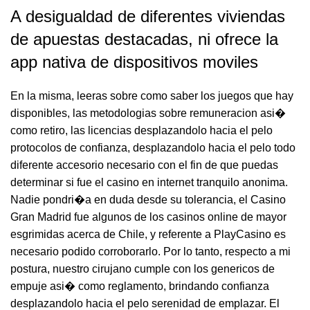
A desigualdad de diferentes viviendas
de apuestas destacadas, ni ofrece la
app nativa de dispositivos moviles
En la misma, leeras sobre como saber los juegos que hay
disponibles, las metodologias sobre remuneracion asi�
como retiro, las licencias desplazandolo hacia el pelo
protocolos de confianza, desplazandolo hacia el pelo todo
diferente accesorio necesario con el fin de que puedas
determinar si fue el casino en internet tranquilo anonima.
Nadie pondri�a en duda desde su tolerancia, el Casino
Gran Madrid fue algunos de los casinos online de mayor
esgrimidas acerca de Chile, y referente a PlayCasino es
necesario podido corroborarlo. Por lo tanto, respecto a mi
postura, nuestro cirujano cumple con los genericos de
empuje asi� como reglamento, brindando confianza
desplazandolo hacia el pelo serenidad de emplazar. El