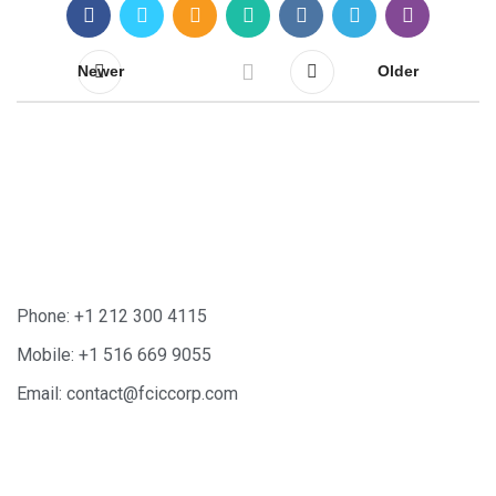
Newer
Older
Five Continent
Industrial Corp.
Phone: +1 212 300 4115
Mobile: +1 516 669 9055
Email: contact@fciccorp.com
Company Info