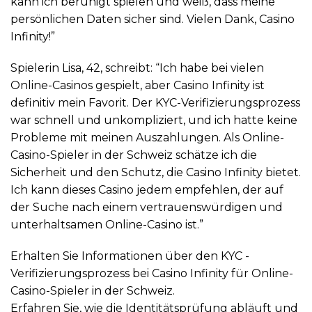
kann ich beruhigt spielen und weiß, dass meine
persönlichen Daten sicher sind. Vielen Dank, Casino
Infinity!”
Spielerin Lisa, 42, schreibt: “Ich habe bei vielen
Online-Casinos gespielt, aber Casino Infinity ist
definitiv mein Favorit. Der KYC-Verifizierungsprozess
war schnell und unkompliziert, und ich hatte keine
Probleme mit meinen Auszahlungen. Als Online-
Casino-Spieler in der Schweiz schätze ich die
Sicherheit und den Schutz, die Casino Infinity bietet.
Ich kann dieses Casino jedem empfehlen, der auf
der Suche nach einem vertrauenswürdigen und
unterhaltsamen Online-Casino ist.”
Erhalten Sie Informationen über den KYC -
Verifizierungsprozess bei Casino Infinity für Online-
Casino-Spieler in der Schweiz.
Erfahren Sie, wie die Identitätsprüfung abläuft und