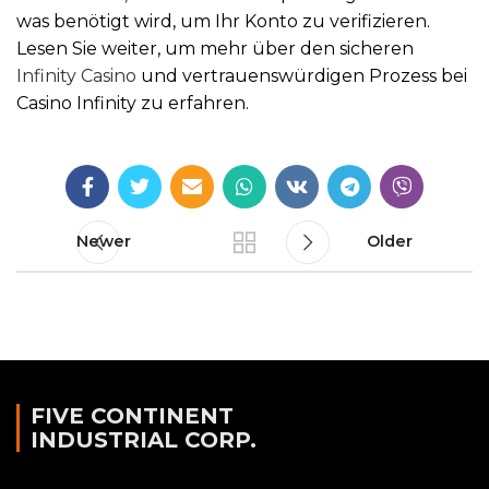
was benötigt wird, um Ihr Konto zu verifizieren.
Lesen Sie weiter, um mehr über den sicheren
Infinity Casino
und vertrauenswürdigen Prozess bei
Casino Infinity zu erfahren.
Newer
Older
FIVE CONTINENT
INDUSTRIAL CORP.