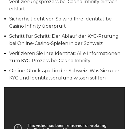
Verifizierungsprozess bei Casino Infinity einfach
erklärt
Sicherheit geht vor: So wird Ihre Identität bei
Casino Infinity überprüft
Schritt für Schritt: Der Ablauf der KYC-Prüfung
bei Online-Casino-Spielen in der Schweiz
Verifizieren Sie Ihre Identität: Alle Informationen
zum KYC-Prozess bei Casino Infinity
Online-Glücksspiel in der Schweiz: Was Sie über
KYC und Identitätsprüfung wissen sollten