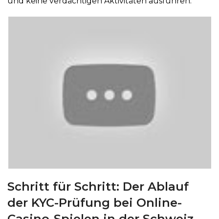
und keine verdächtigen Aktivitäten ausführen.
Schritt für Schritt: Der Ablauf
der KYC-Prüfung bei Online-
Casino-Spielen in der Schweiz