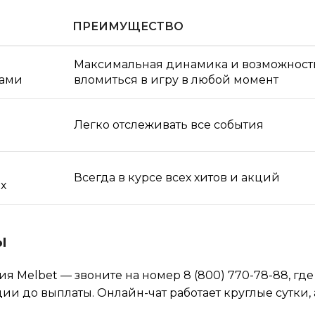
ПРЕИМУЩЕСТВО
Максимальная динамика и возможност
тами
вломиться в игру в любой момент
Легко отслеживать все события
Всегда в курсе всех хитов и акций
х
ы
ия Melbet — звоните на номер 8 (800) 770-78-88, гд
ии до выплаты. Онлайн-чат работает круглые сутки, 