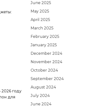
June 2025
May 2025
джеты:
April 2025
March 2025
February 2025
January 2025
December 2024
November 2024
October 2024
September 2024
August 2024
 2026 году
July 2024
пон для
June 2024