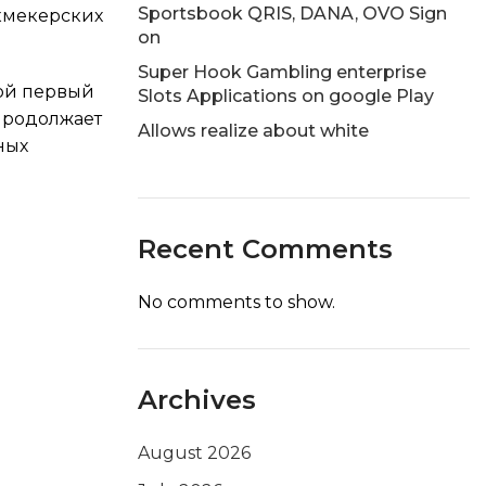
Sportsbook QRIS, DANA, OVO Sign
укмекерских
on
Super Hook Gambling enterprise
вой первый
Slots Applications on google Play
 продолжает
Allows realize about white
ных
Recent Comments
No comments to show.
Archives
August 2026