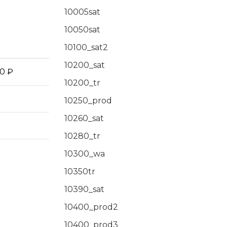
10005sat
10050sat
10100_sat2
10200_sat
0 ₽
10200_tr
10250_prod
10260_sat
10280_tr
10300_wa
10350tr
10390_sat
10400_prod2
10400_prod3