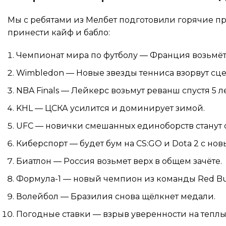
Мы с ребятами из Мелбет подготовили горячие прог
принести кайф и бабло:
Чемпионат мира по футболу — Франция возьмёт
Wimbledon — Новые звезды тенниса взорвут сце
NBA Finals — Лейкерс возьмут реванш спустя 5 ле
KHL — ЦСКА усилится и доминирует зимой.
UFC — новички смешанных единоборств станут 
Киберспорт — будет бум на CS:GO и Dota 2 с но
Биатлон — Россия возьмет верх в общем зачёте.
Формула-1 — новый чемпион из команды Red Bul
Волейбол — Бразилия снова щёлкнет медали.
Погодные ставки — взрыв уверенности на теплы