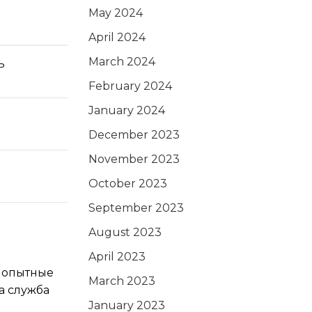
May 2024
April 2024
March 2024
ь
February 2024
January 2024
December 2023
November 2023
October 2023
September 2023
August 2023
April 2023
е опытные
March 2023
а служба
January 2023