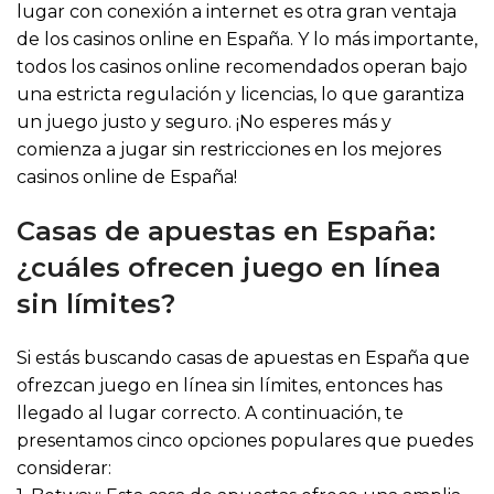
lugar con conexión a internet es otra gran ventaja
de los casinos online en España. Y lo más importante,
todos los casinos online recomendados operan bajo
una estricta regulación y licencias, lo que garantiza
un juego justo y seguro. ¡No esperes más y
comienza a jugar sin restricciones en los mejores
casinos online de España!
Casas de apuestas en España:
¿cuáles ofrecen juego en línea
sin límites?
Si estás buscando casas de apuestas en España que
ofrezcan juego en línea sin límites, entonces has
llegado al lugar correcto. A continuación, te
presentamos cinco opciones populares que puedes
considerar: