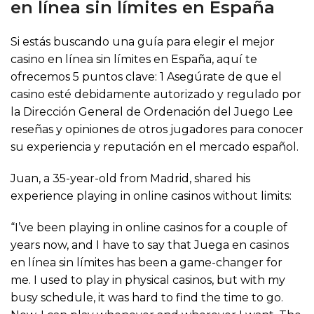
en línea sin límites en España
Si estás buscando una guía para elegir el mejor
casino en línea sin límites en España, aquí te
ofrecemos 5 puntos clave: 1 Asegúrate de que el
casino esté debidamente autorizado y regulado por
la Dirección General de Ordenación del Juego Lee
reseñas y opiniones de otros jugadores para conocer
su experiencia y reputación en el mercado español.
Juan, a 35-year-old from Madrid, shared his
experience playing in online casinos without limits:
“I’ve been playing in online casinos for a couple of
years now, and I have to say that Juega en casinos
en línea sin límites has been a game-changer for
me. I used to play in physical casinos, but with my
busy schedule, it was hard to find the time to go.