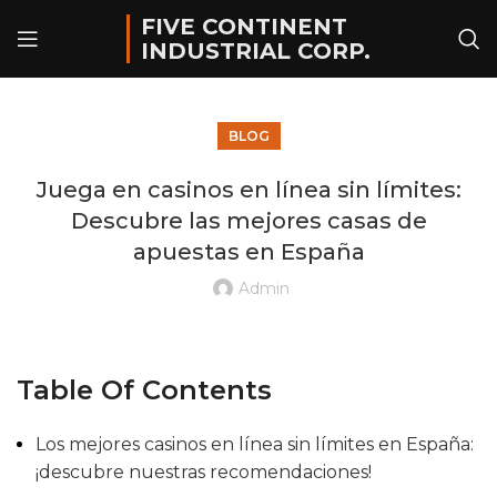
FIVE CONTINENT
INDUSTRIAL CORP.
BLOG
Juega en casinos en línea sin límites:
Descubre las mejores casas de
apuestas en España
Admin
Table Of Contents
Los mejores casinos en línea sin límites en España:
¡descubre nuestras recomendaciones!