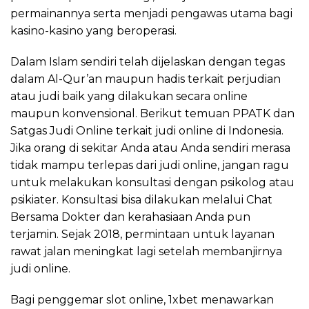
permainannya serta menjadi pengawas utama bagi
kasino-kasino yang beroperasi.
Dalam Islam sendiri telah dijelaskan dengan tegas
dalam Al-Qur’an maupun hadis terkait perjudian
atau judi baik yang dilakukan secara online
maupun konvensional. Berikut temuan PPATK dan
Satgas Judi Online terkait judi online di Indonesia.
Jika orang di sekitar Anda atau Anda sendiri merasa
tidak mampu terlepas dari judi online, jangan ragu
untuk melakukan konsultasi dengan psikolog atau
psikiater. Konsultasi bisa dilakukan melalui Chat
Bersama Dokter dan kerahasiaan Anda pun
terjamin. Sejak 2018, permintaan untuk layanan
rawat jalan meningkat lagi setelah membanjirnya
judi online.
Bagi penggemar slot online, 1xbet menawarkan