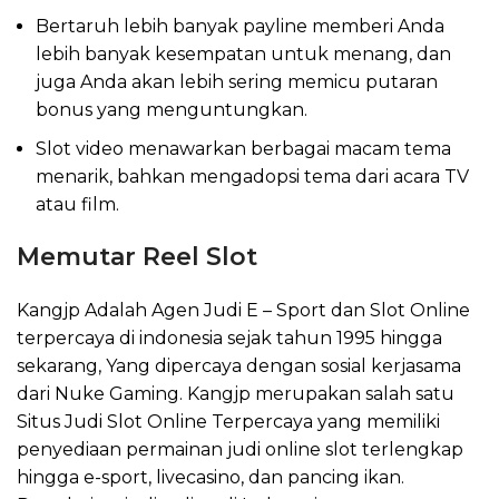
Bertaruh lebih banyak payline memberi Anda
lebih banyak kesempatan untuk menang, dan
juga Anda akan lebih sering memicu putaran
bonus yang menguntungkan.
Slot video menawarkan berbagai macam tema
menarik, bahkan mengadopsi tema dari acara TV
atau film.
Memutar Reel Slot
Kangjp Adalah Agen Judi E – Sport dan Slot Online
terpercaya di indonesia sejak tahun 1995 hingga
sekarang, Yang dipercaya dengan sosial kerjasama
dari Nuke Gaming. Kangjp merupakan salah satu
Situs Judi Slot Online Terpercaya yang memiliki
penyediaan permainan judi online slot terlengkap
hingga e-sport, livecasino, dan pancing ikan.