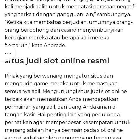
kali menjadi dalih untuk mengatasi perasaan negatif
yang terkait dengan gangguan lain,” sambungnya.
“Ketika kita membahas perjudian, umumnya orang-
orang berbohong dan
casino
menyembunyikan
kerugian mereka atau berapa kali mereka
bertaruh,” kata Andrade.
situs judi slot online resmi
Pihak yang berwenang mengatur situs dan
mengaudit game mereka untuk memastikan
semuanya adil. Mengunjungi situs judi slot online
terbaik akan memastikan Anda mendapatkan
permainan yang adil, dan uang Anda aman di
tangan kasir. Hal penting lain yang perlu Anda
perhatikan agar memperbesar kesempatan untuk
menang adalah hanya bermain pada slot online
yang disediakan oleh pengembang terpercaya.