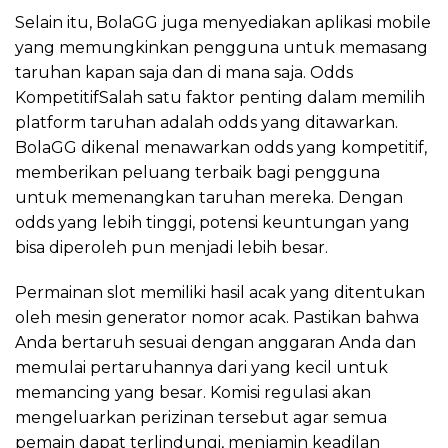
Selain itu, BolaGG juga menyediakan aplikasi mobile
yang memungkinkan pengguna untuk memasang
taruhan kapan saja dan di mana saja. Odds
KompetitifSalah satu faktor penting dalam memilih
platform taruhan adalah odds yang ditawarkan.
BolaGG dikenal menawarkan odds yang kompetitif,
memberikan peluang terbaik bagi pengguna
untuk memenangkan taruhan mereka. Dengan
odds yang lebih tinggi, potensi keuntungan yang
bisa diperoleh pun menjadi lebih besar.
Permainan slot memiliki hasil acak yang ditentukan
oleh mesin generator nomor acak. Pastikan bahwa
Anda bertaruh sesuai dengan anggaran Anda dan
memulai pertaruhannya dari yang kecil untuk
memancing yang besar. Komisi regulasi akan
mengeluarkan perizinan tersebut agar semua
pemain dapat terlindungi, menjamin keadilan