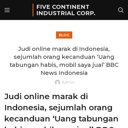
FIVE CONTINENT
INDUSTRIAL CORP.
BLOG
Judi online marak di Indonesia,
sejumlah orang kecanduan ‘Uang
tabungan habis, mobil saya jual’ BBC
News Indonesia
Admin
Judi online marak di
Indonesia, sejumlah orang
kecanduan ‘Uang tabungan