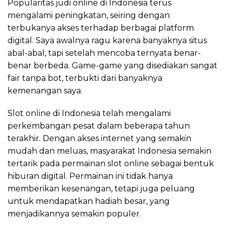
Popularitas judi online di Indonesia terus
mengalami peningkatan, seiring dengan
terbukanya akses terhadap berbagai platform
digital. Saya awalnya ragu karena banyaknya situs
abal-abal, tapi setelah mencoba ternyata benar-
benar berbeda. Game-game yang disediakan sangat
fair tanpa bot, terbukti dari banyaknya
kemenangan saya.
Slot online di Indonesia telah mengalami
perkembangan pesat dalam beberapa tahun
terakhir. Dengan akses internet yang semakin
mudah dan meluas, masyarakat Indonesia semakin
tertarik pada permainan slot online sebagai bentuk
hiburan digital. Permainan ini tidak hanya
memberikan kesenangan, tetapi juga peluang
untuk mendapatkan hadiah besar, yang
menjadikannya semakin populer.