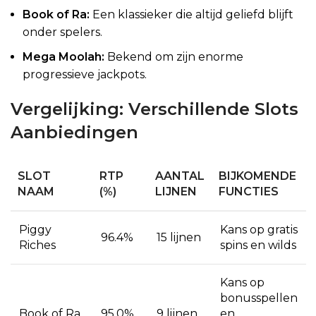
Book of Ra:
Een klassieker die altijd geliefd blijft
onder spelers.
Mega Moolah:
Bekend om zijn enorme
progressieve jackpots.
Vergelijking: Verschillende Slots
Aanbiedingen
SLOT
RTP
AANTAL
BIJKOMENDE
NAAM
(%)
LIJNEN
FUNCTIES
Piggy
Kans op gratis
96.4%
15 lijnen
Riches
spins en wilds
Kans op
bonusspellen
Book of Ra
95.0%
9 lijnen
en