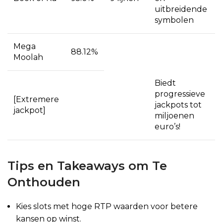
uitbreidende
symbolen
Mega
88.12%
Moolah
Biedt
progressieve
[Extremere
jackpots tot
jackpot]
miljoenen
euro’s!
Tips en Takeaways om Te
Onthouden
Kies slots met hoge RTP waarden voor betere
kansen op winst.