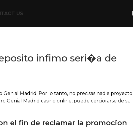
TACT US
eposito infimo seri�a de
 Genial Madrid. Por lo tanto, no precisas nadie proyecto
tro Genial Madrid casino online, puede cerciorarse de su
con el fin de reclamar la promocion