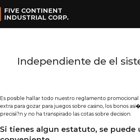
FIVE CONTINENT
INDUSTRIAL CORP.
Independiente de el sis
Es posible hallar todo nuestro reglamento promocional c
extra para gozar para juegos sobre casino, los bonos asi
precisii?n y no ha transpirado las cotas sobre decision.
Si tienes algun estatuto, se puede u
conveniente