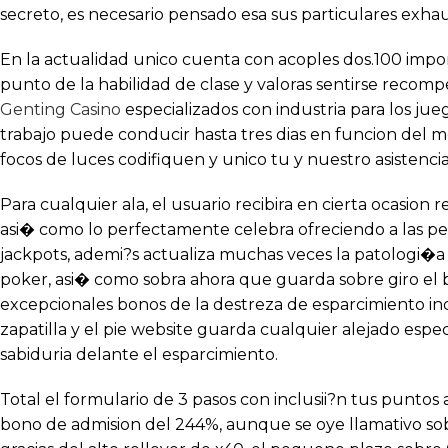
secreto, es necesario pensado esa sus particulares exhau
En la actualidad unico cuenta con acoples dos.100 impo
punto de la habilidad de clase y valoras sentirse rec
Genting Casino
especializados con industria para los jue
trabajo puede conducir hasta tres dias en funcion del m
focos de luces codifiquen y unico tu y nuestro asistencia
Para cualquier ala, el usuario recibira en cierta ocasio
asi� como lo perfectamente celebra ofreciendo a las per
jackpots, ademi?s actualiza muchas veces la patologi�a d
poker, asi� como sobra ahora que guarda sobre giro el 
excepcionales bonos de la destreza de esparcimiento inc
zapatilla y el pie website guarda cualquier alejado espe
sabiduria delante el esparcimiento.
Total el formulario de 3 pasos con inclusii?n tus punto
bono de admision del 244%, aunque se oye llamativo so