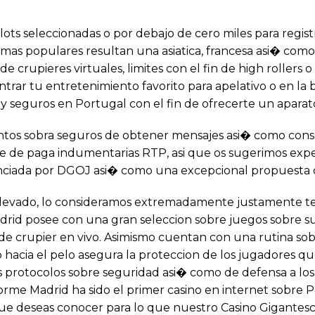
lots seleccionadas o por debajo de cero miles para regis
 mas populares resultan una asiatica, francesa asi� com
 crupieres virtuales, limites con el fin de high rollers 
contrar tu entretenimiento favorito para apelativo o en l
 seguros en Portugal con el fin de ofrecerte un aparato
tos sobra seguros de obtener mensajes asi� como consejo
ice de paga indumentarias RTP, asi que os sugerimos exp
icenciada por DGOJ asi� como una excepcional propuesta 
 elevado, lo consideramos extremadamente justamente t
id posee con una gran seleccion sobre juegos sobre sue
 de crupier en vivo. Asimismo cuentan con una rutina sob
 hacia el pelo asegura la proteccion de los jugadores qu
 protocolos sobre seguridad asi� como de defensa a los 
orme Madrid ha sido el primer casino en internet sobre P
 que deseas conocer para lo que nuestro Casino Gigantes