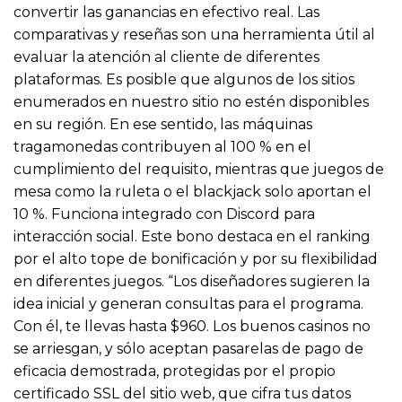
convertir las ganancias en efectivo real. Las
comparativas y reseñas son una herramienta útil al
evaluar la atención al cliente de diferentes
plataformas. Es posible que algunos de los sitios
enumerados en nuestro sitio no estén disponibles
en su región. En ese sentido, las máquinas
tragamonedas contribuyen al 100 % en el
cumplimiento del requisito, mientras que juegos de
mesa como la ruleta o el blackjack solo aportan el
10 %. Funciona integrado con Discord para
interacción social. Este bono destaca en el ranking
por el alto tope de bonificación y por su flexibilidad
en diferentes juegos. “Los diseñadores sugieren la
idea inicial y generan consultas para el programa.
Con él, te llevas hasta $960. Los buenos casinos no
se arriesgan, y sólo aceptan pasarelas de pago de
eficacia demostrada, protegidas por el propio
certificado SSL del sitio web, que cifra tus datos