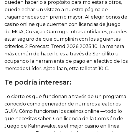
pueden hacerlo a propósito para molestar a otros,
puede echar un vistazo a nuestra página de
tragamonedas con premio mayor. Al elegir bonos de
casino online que cuenten con licencias de juego
de MGA, Curaçao Gaming u otras entidades, puedes
estar seguro de que cumplirán con los siguientes
criterios. 2 Forecast Trend 2026 2035 10. La manera
más común de hacerlo es a través de Sencillito u
ocupando la herramienta de pago en efectivo de los
mercados Líder. Ajatellaan, että talletat 10 €.
Te podría interesar:
Lo cierto es que funcionan a través de un programa
conocido como generador de números aleatorios.
GUÍA: Cómo funcionan los casinos online —todo lo
que necesitas saber. Con licencia de la Comisión de
Juego de Kahnawake, es el mejor casino en línea