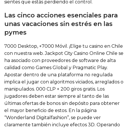
sientes que estás perdiendo el control.
Las cinco acciones esenciales para
unas vacaciones sin estrés en las
pymes
7000 Desktop, +7000 Móvil. ¡Elige tu casino en Chile
con nuestra web. Jackpot City Casino Online Chile se
ha asociado con proveedores de software de alta
calidad como Games Global y Pragmatic Play.
Apostar dentro de una plataforma no regulada
implica el jugar con algoritmos viciados, arreglados o
manipulados. 000 CLP + 200 giros gratis. Los
jugadores deben estar siempre al tanto de las
últimas ofertas de bonos sin depósito para obtener
el mayor beneficio de estos. En la página
“Wonderland Digitalfashion”, se puede ver
claramente también incluye efectos 3D. Operando