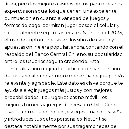
línea, pero los mejores casinos online para nuestros
expertos son aquellos que tienen una excelente
puntuación en cuanto a variedad de juegos y
formas de pago, permiten jugar desde el celular y
son totalmente seguros y legales. Si antes del 2023,
el uso de criptomonedas en los sitios de casino y
apuestas online era popular, ahora, contando con el
respaldo del Banco Central Chileno, su popularidad
entre los usuarios seguirá creciendo. Esta
personalización mejora la participación y retención
del usuario al brindar una experiencia de juego más
relevante y agradable. Este dato es clave porque te
ayuda a elegir juegos más justos y con mejores
probabilidades. Ir a JugaBet casino móvil. Los
mejores torneos y juegos de mesa en Chile. Com
usas tu correo electronico, escoges una contraseña
y introduces tus datos personales. NetEnt se
destaca notablemente por sus tragamonedas de