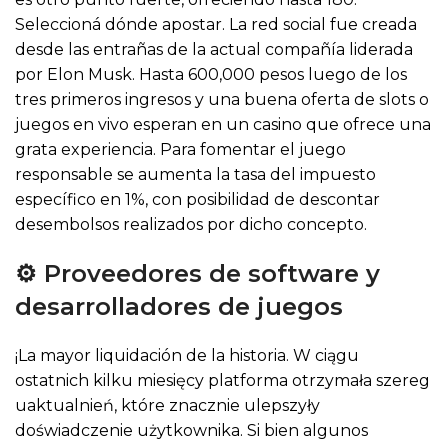
Seleccioná dónde apostar. La red social fue creada
desde las entrañas de la actual compañía liderada
por Elon Musk. Hasta 600,000 pesos luego de los
tres primeros ingresos y una buena oferta de slots o
juegos en vivo esperan en un casino que ofrece una
grata experiencia. Para fomentar el juego
responsable se aumenta la tasa del impuesto
específico en 1%, con posibilidad de descontar
desembolsos realizados por dicho concepto.
⚙️ Proveedores de software y
desarrolladores de juegos
¡La mayor liquidación de la historia. W ciągu
ostatnich kilku miesięcy platforma otrzymała szereg
uaktualnień, które znacznie ulepszyły
doświadczenie użytkownika. Si bien algunos