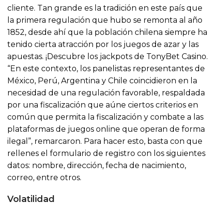
cliente. Tan grande es la tradición en este país que
la primera regulación que hubo se remonta al año
1852, desde ahí que la población chilena siempre ha
tenido cierta atracción por los juegos de azar y las
apuestas. ¡Descubre los jackpots de TonyBet Casino.
“En este contexto, los panelistas representantes de
México, Perú, Argentina y Chile coincidieron en la
necesidad de una regulación favorable, respaldada
por una fiscalización que aúne ciertos criterios en
común que permita la fiscalización y combate a las
plataformas de juegos online que operan de forma
ilegal”, remarcaron. Para hacer esto, basta con que
rellenes el formulario de registro con los siguientes
datos: nombre, dirección, fecha de nacimiento,
correo, entre otros.
Volatilidad