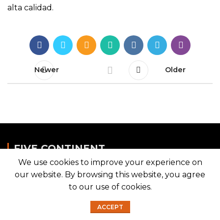
alta calidad.
Newer
Older
FIVE CONTINENT
INDUSTRIAL CORP.
We use cookies to improve your experience on
our website. By browsing this website, you agree
to our use of cookies.
Phone: +1 212 300 4115
ACCEPT
Mobile: +1 516 669 9055