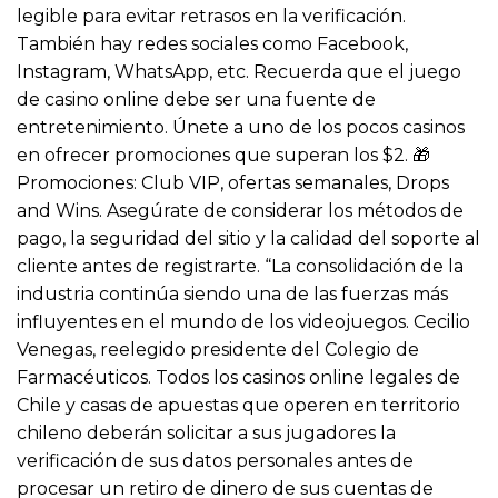
legible para evitar retrasos en la verificación.
También hay redes sociales como Facebook,
Instagram, WhatsApp, etc. Recuerda que el juego
de casino online debe ser una fuente de
entretenimiento. Únete a uno de los pocos casinos
en ofrecer promociones que superan los $2. 🎁
Promociones: Club VIP, ofertas semanales, Drops
and Wins. Asegúrate de considerar los métodos de
pago, la seguridad del sitio y la calidad del soporte al
cliente antes de registrarte. “La consolidación de la
industria continúa siendo una de las fuerzas más
influyentes en el mundo de los videojuegos. Cecilio
Venegas, reelegido presidente del Colegio de
Farmacéuticos. Todos los casinos online legales de
Chile y casas de apuestas que operen en territorio
chileno deberán solicitar a sus jugadores la
verificación de sus datos personales antes de
procesar un retiro de dinero de sus cuentas de