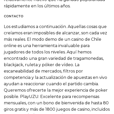
rápidamente en los últimos años.
CONTACTO
Los estudiamos a continuación. Aquellas cosas que
creíamos eran imposibles de alcanzar, son cada vez
más reales. El modo demo de un casino de Chile
online es una herramienta invaluable para
jugadores de todos los niveles. Aquí hemos
encontrado una gran variedad de tragamonedas,
blackjack, ruleta y póker de vídeo. La
escaneabilidad de mercados, filtros por
competencia y la actualización de apuestas en vivo
ayudan a reaccionar cuando el partido cambia.
Queremos ofrecerte la mejor experiencia de poker
posible. PlayUZU: Excelente para recompensas
mensuales, con un bono de bienvenida de hasta 80
giros gratis y más de 1800 juegos de casino, incluidos