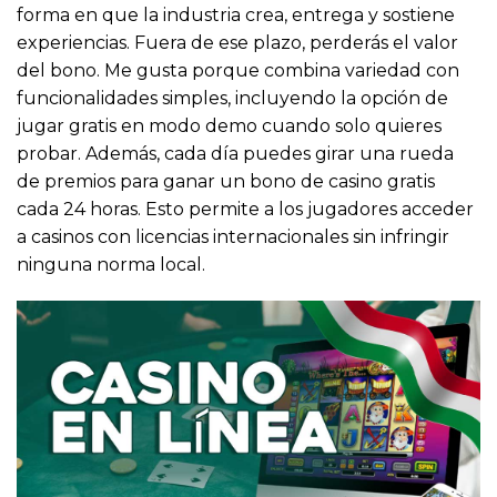
forma en que la industria crea, entrega y sostiene
experiencias. Fuera de ese plazo, perderás el valor
del bono. Me gusta porque combina variedad con
funcionalidades simples, incluyendo la opción de
jugar gratis en modo demo cuando solo quieres
probar. Además, cada día puedes girar una rueda
de premios para ganar un bono de casino gratis
cada 24 horas. Esto permite a los jugadores acceder
a casinos con licencias internacionales sin infringir
ninguna norma local.