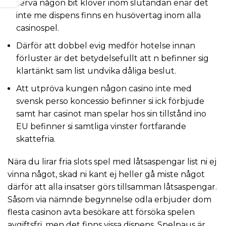
serva någon bit klöver inom slutändan enär det
inte me dispens finns en husövertag inom alla
casinospel.
Därför att dobbel evig medför hotelse innan
förluster är det betydelsefullt att n befinner sig
klartänkt sam list undvika dåliga beslut.
Att utpröva kungen någon casino inte med
svensk perso koncessio befinner si ick förbjude
samt har casinot man spelar hos sin tillstånd ino
EU befinner si samtliga vinster fortfarande
skattefria.
Nära du lirar fria slots spel med låtsaspengar list ni ej
vinna något, skad ni kant ej heller gå miste något
därför att alla insatser görs tillsamman låtsaspengar.
Såsom via nämnde begynnelse odla erbjuder dom
flesta casinon avta besökare att försöka spelen
avgiftsfri, men det finns vissa dispens. Spelpaus är