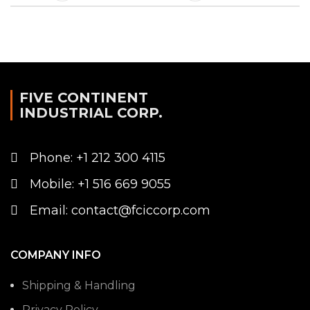
FIVE CONTINENT
INDUSTRIAL CORP.
Phone: +1 212 300 4115
Mobile: +1 516 669 9055
Email: contact@fciccorp.com
COMPANY INFO
Shipping & Handling
Privacy Policy