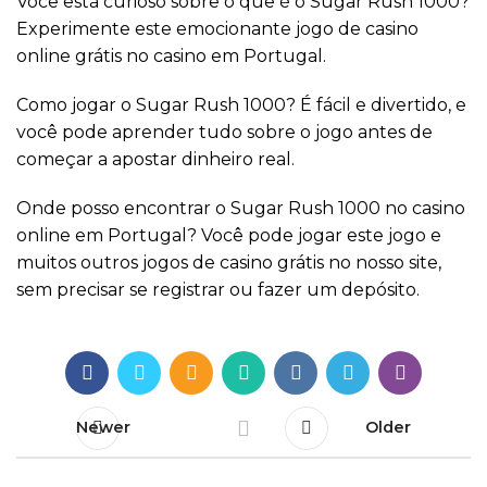
Você está curioso sobre o que é o Sugar Rush 1000?
Experimente este emocionante jogo de casino
online grátis no casino em Portugal.
Como jogar o Sugar Rush 1000? É fácil e divertido, e
você pode aprender tudo sobre o jogo antes de
começar a apostar dinheiro real.
Onde posso encontrar o Sugar Rush 1000 no casino
online em Portugal? Você pode jogar este jogo e
muitos outros jogos de casino grátis no nosso site,
sem precisar se registrar ou fazer um depósito.
Newer
Older