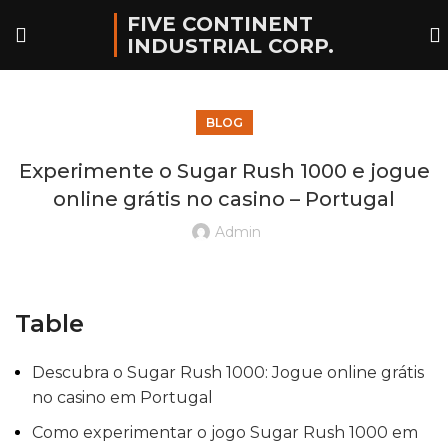
FIVE CONTINENT
INDUSTRIAL CORP.
BLOG
Experimente o Sugar Rush 1000 e jogue
online grátis no casino – Portugal
Admin
Table
Descubra o Sugar Rush 1000: Jogue online grátis
no casino em Portugal
Como experimentar o jogo Sugar Rush 1000 em