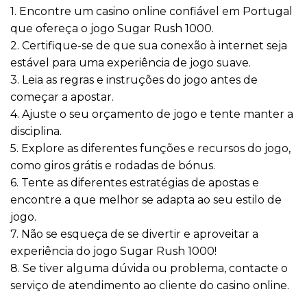
1. Encontre um casino online confiável em Portugal
que ofereça o jogo Sugar Rush 1000.
2. Certifique-se de que sua conexão à internet seja
estável para uma experiência de jogo suave.
3. Leia as regras e instruções do jogo antes de
começar a apostar.
4. Ajuste o seu orçamento de jogo e tente manter a
disciplina.
5. Explore as diferentes funções e recursos do jogo,
como giros grátis e rodadas de bónus.
6. Tente as diferentes estratégias de apostas e
encontre a que melhor se adapta ao seu estilo de
jogo.
7. Não se esqueça de se divertir e aproveitar a
experiência do jogo Sugar Rush 1000!
8. Se tiver alguma dúvida ou problema, contacte o
serviço de atendimento ao cliente do casino online.