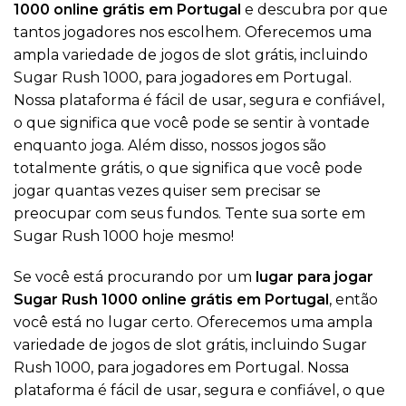
1000 online grátis em Portugal
e descubra por que
tantos jogadores nos escolhem. Oferecemos uma
ampla variedade de jogos de slot grátis, incluindo
Sugar Rush 1000, para jogadores em Portugal.
Nossa plataforma é fácil de usar, segura e confiável,
o que significa que você pode se sentir à vontade
enquanto joga. Além disso, nossos jogos são
totalmente grátis, o que significa que você pode
jogar quantas vezes quiser sem precisar se
preocupar com seus fundos. Tente sua sorte em
Sugar Rush 1000 hoje mesmo!
Se você está procurando por um
lugar para jogar
Sugar Rush 1000 online grátis em Portugal
, então
você está no lugar certo. Oferecemos uma ampla
variedade de jogos de slot grátis, incluindo Sugar
Rush 1000, para jogadores em Portugal. Nossa
plataforma é fácil de usar, segura e confiável, o que