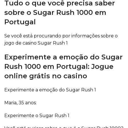
Tudo o que você precisa saber
sobre o Sugar Rush 1000 em
Portugal
Se você está procurando por informações sobre o
jogo de casino Sugar Rush 1
Experimente a emoção do Sugar
Rush 1000 em Portugal: Jogue
online grátis no casino
Experimente a emoção do Sugar Rush 1
Maria, 35 anos:
Experimente o Sugar Rush 1