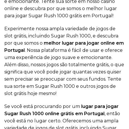
e emocionante. Tente sua sorte em nosso casino
online e descubra por que somos o melhor lugar
para jogar Sugar Rush 1000 grátis em Portugal!
Experimente nossa ampla variedade de jogos de
slot grátis, incluindo Sugar Rush 1000, e descubra
por que somos o
melhor lugar para jogar online em
Portugal
. Nossa plataforma é fácil de usar e oferece
uma experiência de jogo suave e emocionante.
Além disso, nossos jogos são totalmente grátis, o que
significa que você pode jogar quantas vezes quiser
sem precisar se preocupar com seus fundos. Tente
sua sorte em Sugar Rush 1000 e outros jogos de
slot grátis hoje mesmo!
Se você está procurando por um
lugar para jogar
Sugar Rush 1000 online grátis em Portugal
, então
você está no lugar certo. Oferecemos uma ampla
variedade de jogos de slot grátis, incluindo Sugar