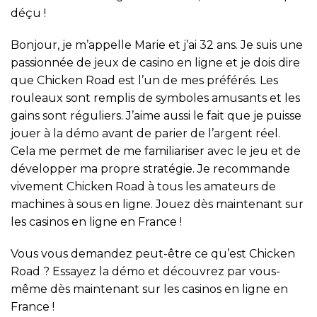
déçu !
Bonjour, je m’appelle Marie et j’ai 32 ans. Je suis une
passionnée de jeux de casino en ligne et je dois dire
que Chicken Road est l’un de mes préférés. Les
rouleaux sont remplis de symboles amusants et les
gains sont réguliers. J’aime aussi le fait que je puisse
jouer à la démo avant de parier de l’argent réel.
Cela me permet de me familiariser avec le jeu et de
développer ma propre stratégie. Je recommande
vivement Chicken Road à tous les amateurs de
machines à sous en ligne. Jouez dès maintenant sur
les casinos en ligne en France !
Vous vous demandez peut-être ce qu’est Chicken
Road ? Essayez la démo et découvrez par vous-
même dès maintenant sur les casinos en ligne en
France !