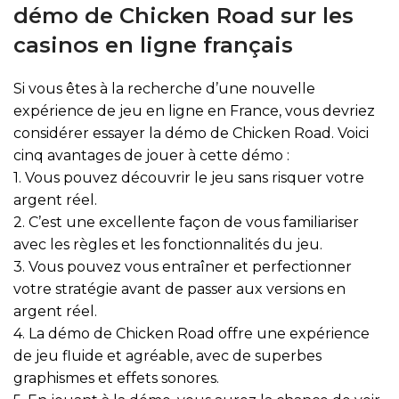
démo de Chicken Road sur les
casinos en ligne français
Si vous êtes à la recherche d’une nouvelle
expérience de jeu en ligne en France, vous devriez
considérer essayer la démo de Chicken Road. Voici
cinq avantages de jouer à cette démo :
1. Vous pouvez découvrir le jeu sans risquer votre
argent réel.
2. C’est une excellente façon de vous familiariser
avec les règles et les fonctionnalités du jeu.
3. Vous pouvez vous entraîner et perfectionner
votre stratégie avant de passer aux versions en
argent réel.
4. La démo de Chicken Road offre une expérience
de jeu fluide et agréable, avec de superbes
graphismes et effets sonores.