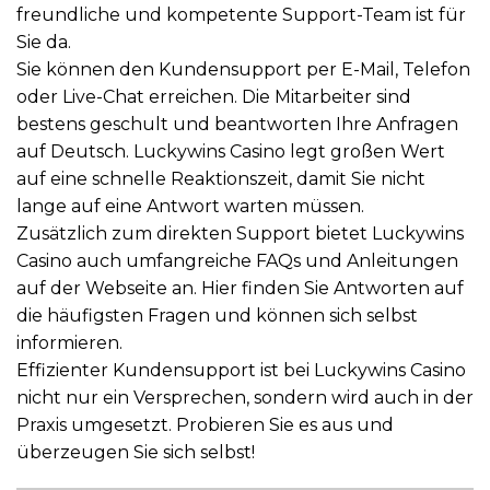
freundliche und kompetente Support-Team ist für
Sie da.
Sie können den Kundensupport per E-Mail, Telefon
oder Live-Chat erreichen. Die Mitarbeiter sind
bestens geschult und beantworten Ihre Anfragen
auf Deutsch. Luckywins Casino legt großen Wert
auf eine schnelle Reaktionszeit, damit Sie nicht
lange auf eine Antwort warten müssen.
Zusätzlich zum direkten Support bietet Luckywins
Casino auch umfangreiche FAQs und Anleitungen
auf der Webseite an. Hier finden Sie Antworten auf
die häufigsten Fragen und können sich selbst
informieren.
Effizienter Kundensupport ist bei Luckywins Casino
nicht nur ein Versprechen, sondern wird auch in der
Praxis umgesetzt. Probieren Sie es aus und
überzeugen Sie sich selbst!