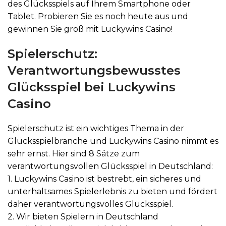
des Glücksspiels auf Ihrem Smartphone oder
Tablet. Probieren Sie es noch heute aus und
gewinnen Sie groß mit Luckywins Casino!
Spielerschutz:
Verantwortungsbewusstes
Glücksspiel bei Luckywins
Casino
Spielerschutz ist ein wichtiges Thema in der
Glücksspielbranche und Luckywins Casino nimmt es
sehr ernst. Hier sind 8 Sätze zum
verantwortungsvollen Glücksspiel in Deutschland:
1. Luckywins Casino ist bestrebt, ein sicheres und
unterhaltsames Spielerlebnis zu bieten und fördert
daher verantwortungsvolles Glücksspiel.
2. Wir bieten Spielern in Deutschland