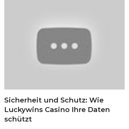
Sicherheit und Schutz: Wie
Luckywins Casino Ihre Daten
schützt