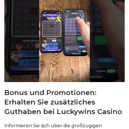
Bonus und Promotionen:
Erhalten Sie zusätzliches
Guthaben bei Luckywins Casino
Informieren Sie sich über die großzügigen