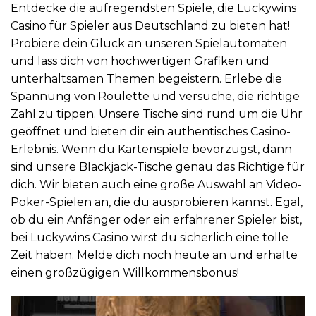
Entdecke die aufregendsten Spiele, die Luckywins
Casino für Spieler aus Deutschland zu bieten hat!
Probiere dein Glück an unseren Spielautomaten
und lass dich von hochwertigen Grafiken und
unterhaltsamen Themen begeistern. Erlebe die
Spannung von Roulette und versuche, die richtige
Zahl zu tippen. Unsere Tische sind rund um die Uhr
geöffnet und bieten dir ein authentisches Casino-
Erlebnis. Wenn du Kartenspiele bevorzugst, dann
sind unsere Blackjack-Tische genau das Richtige für
dich. Wir bieten auch eine große Auswahl an Video-
Poker-Spielen an, die du ausprobieren kannst. Egal,
ob du ein Anfänger oder ein erfahrener Spieler bist,
bei Luckywins Casino wirst du sicherlich eine tolle
Zeit haben. Melde dich noch heute an und erhalte
einen großzügigen Willkommensbonus!