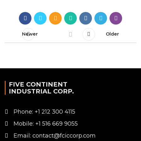
Newer
Older
FIVE CONTINENT
INDUSTRIAL CORP.
Phone: +1 212 300 4115
Mobile: +1 516 669 9055
Email: contact@fciccorp.com