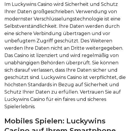
Im Luckywins Casino wird Sicherheit und Schutz
Ihrer Daten großgeschrieben. Verwendung von
modernster Verschlüsselungstechnologie ist eine
Selbstverständlichkeit. Ihre Daten werden durch
eine sichere Verbindung übertragen und vor
unbefugtem Zugriff geschützt. Des Weiteren
werden Ihre Daten nicht an Dritte weitergegeben.
Das Casino ist lizenziert und wird regelmäßig von
unabhängigen Behörden überprüft. Sie können
sich darauf verlassen, dass Ihre Daten sicher und
geschützt sind. Luckywins Casino ist verpflichtet, die
höchsten Standards in Bezug auf Sicherheit und
Schutz Ihrer Daten zu erfüllen. Vertrauen Sie auf
Luckywins Casino für ein faires und sicheres
Spielerlebnis.
Mobiles Spielen: Luckywins
Casino auf Ihrem Smartphone