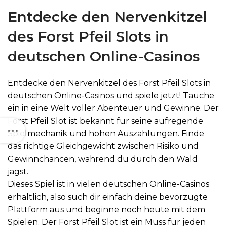
Entdecke den Nervenkitzel
des Forst Pfeil Slots in
deutschen Online-Casinos
Entdecke den Nervenkitzel des Forst Pfeil Slots in
deutschen Online-Casinos und spiele jetzt! Tauche
ein in eine Welt voller Abenteuer und Gewinne. Der
Forst Pfeil Slot ist bekannt für seine aufregende
Spielmechanik und hohen Auszahlungen. Finde
das richtige Gleichgewicht zwischen Risiko und
Gewinnchancen, während du durch den Wald
jagst.
Dieses Spiel ist in vielen deutschen Online-Casinos
erhältlich, also such dir einfach deine bevorzugte
Plattform aus und beginne noch heute mit dem
Spielen. Der Forst Pfeil Slot ist ein Muss für jeden