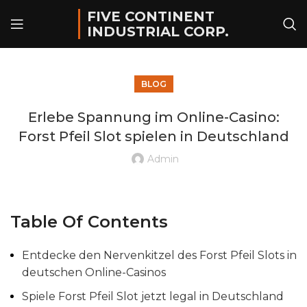
FIVE CONTINENT
INDUSTRIAL CORP.
BLOG
Erlebe Spannung im Online-Casino:
Forst Pfeil Slot spielen in Deutschland
Admin
Table Of Contents
Entdecke den Nervenkitzel des Forst Pfeil Slots in
deutschen Online-Casinos
Spiele Forst Pfeil Slot jetzt legal in Deutschland