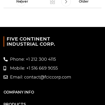
Newer
Older
FIVE CONTINENT
INDUSTRIAL CORP.
Phone: +1 212 300 4115
Mobile: +1 516 669 9055
Email: contact@fciccorp.com
COMPANY INFO
PRODUCTS