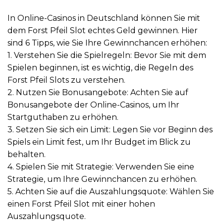
In Online-Casinos in Deutschland können Sie mit
dem Forst Pfeil Slot echtes Geld gewinnen. Hier
sind 6 Tipps, wie Sie Ihre Gewinnchancen erhöhen:
1. Verstehen Sie die Spielregeln: Bevor Sie mit dem
Spielen beginnen, ist es wichtig, die Regeln des
Forst Pfeil Slots zu verstehen.
2. Nutzen Sie Bonusangebote: Achten Sie auf
Bonusangebote der Online-Casinos, um Ihr
Startguthaben zu erhöhen.
3. Setzen Sie sich ein Limit: Legen Sie vor Beginn des
Spiels ein Limit fest, um Ihr Budget im Blick zu
behalten.
4. Spielen Sie mit Strategie: Verwenden Sie eine
Strategie, um Ihre Gewinnchancen zu erhöhen.
5. Achten Sie auf die Auszahlungsquote: Wählen Sie
einen Forst Pfeil Slot mit einer hohen
Auszahlungsquote.