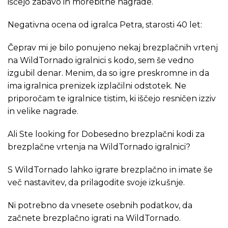
iščejo zabavo in morebitne nagrade.
Negativna ocena od igralca Petra, starosti 40 let:
Čeprav mi je bilo ponujeno nekaj brezplačnih vrtenj
na WildTornado igralnici s kodo, sem še vedno
izgubil denar. Menim, da so igre preskromne in da
ima igralnica prenizek izplačilni odstotek. Ne
priporočam te igralnice tistim, ki iščejo resničen izziv
in velike nagrade.
Ali Ste looking for Dobesedno brezplačni kodi za
brezplačne vrtenja na WildTornado igralnici?
S WildTornado lahko igraте brezplačno in imate še
več nastavitev, da prilagodite svoje izkušnje.
Ni potrebno da vnesete osebnih podatkov, da
začnete brezplačno igrati na WildTornado.