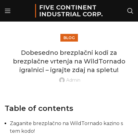
FIVE CONTINENT
INDUSTRIAL CORP.
BLOG
Dobesedno brezplačni kodi za
brezplačne vrtenja na WildTornado
igralnici – igrajte zdaj na spletu!
Admin
Table of contents
Zaganite brezplačno na WildTornado kazino s
tem kodo!