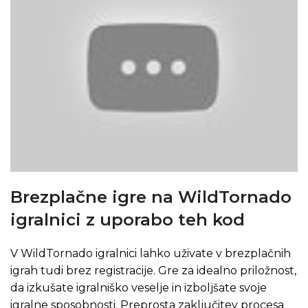
Brezplačne igre na WildTornado
igralnici z uporabo teh kod
V WildTornado igralnici lahko uživate v brezplačnih
igrah tudi brez registracije. Gre za idealno priložnost,
da izkušate igralniško veselje in izboljšate svoje
igralne sposobnosti. Preprosta zaključitev procesa