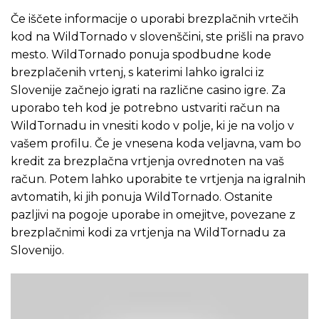
Če iščete informacije o uporabi brezplačnih vrtečih
kod na WildTornado v slovenščini, ste prišli na pravo
mesto. WildTornado ponuja spodbudne kode
brezplačenih vrtenj, s katerimi lahko igralci iz
Slovenije začnejo igrati na različne casino igre. Za
uporabo teh kod je potrebno ustvariti račun na
WildTornadu in vnesiti kodo v polje, ki je na voljo v
vašem profilu. Če je vnesena koda veljavna, vam bo
kredit za brezplačna vrtjenja ovrednoten na vaš
račun. Potem lahko uporabite te vrtjenja na igralnih
avtomatih, ki jih ponuja WildTornado. Ostanite
pazljivi na pogoje uporabe in omejitve, povezane z
brezplačnimi kodi za vrtjenja na WildTornadu za
Slovenijo.