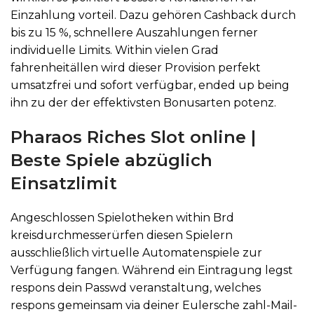
Einzahlung vorteil. Dazu gehören Cashback durch
bis zu 15 %, schnellere Auszahlungen ferner
individuelle Limits.
Within vielen Grad
fahrenheitällen wird dieser Provision perfekt
umsatzfrei und sofort verfügbar, ended up being
ihn zu der der effektivsten Bonusarten potenz.
Pharaos Riches Slot online |
Beste Spiele abzüglich
Einsatzlimit
Angeschlossen Spielotheken within Brd
kreisdurchmesserürfen diesen Spielern
ausschließlich virtuelle Automatenspiele zur
Verfügung fangen. Während ein Eintragung legst
respons dein Passwd veranstaltung, welches
respons gemeinsam via deiner Eulersche zahl-Mail-