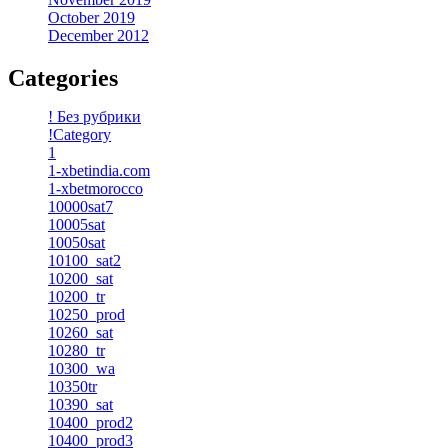
October 2019
December 2012
Categories
! Без рубрики
!Category
1
1-xbetindia.com
1-xbetmorocco
10000sat7
10005sat
10050sat
10100_sat2
10200_sat
10200_tr
10250_prod
10260_sat
10280_tr
10300_wa
10350tr
10390_sat
10400_prod2
10400_prod3