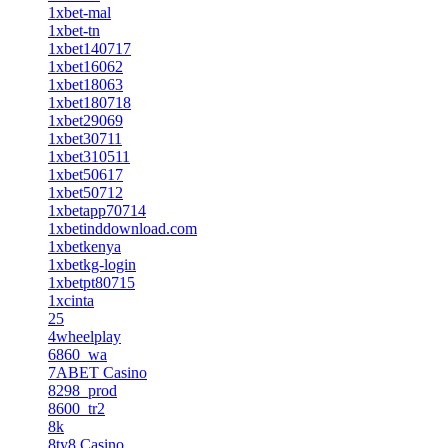
1xbet-mal
1xbet-tn
1xbet140717
1xbet16062
1xbet18063
1xbet180718
1xbet29069
1xbet30711
1xbet310511
1xbet50617
1xbet50712
1xbetapp70714
1xbetinddownload.com
1xbetkenya
1xbetkg-login
1xbetpt80715
1xcinta
25
4wheelplay
6860_wa
7ABET Casino
8298_prod
8600_tr2
8k
8ty8 Casino