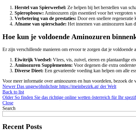
Herstel van Spierweefsel:
Ze helpen bij het herstellen van scha
Spieropbouw:
Aminozuren zijn essentieel voor het vergroten 
Verbetering van de prestaties:
Door een snellere regeneratie k
Afname van spierschade:
Het innemen van aminozuren kan de 
Hoe kun je voldoende Aminozuren binnenk
Er zijn verschillende manieren om ervoor te zorgen dat je voldoende
Eiwitrijk Voedsel:
Vlees, vis, zuivel, eieren en plantaardige e
Aminozuren Supplementen:
Voor degenen die extra onderste
Diverse Dieet:
Een gevarieerde voeding kan helpen om alle esse
Voor meer informatie over aminozuren en hun voordelen, bezoek de 
Newer
Das ungewöhnlichste https://meinbezirk.at/ der Welt
Back to list
Older
So finden Sie das richtige online wetten österreich für Ihr spezi
Close
Search
Recent Posts