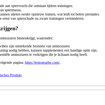
de aan spiervezels die ontstaan tijdens trainingen.
van spiermassa.
unnen atleten eerder opnieuw trainen, wat leidt tot betere prestaties.
ernst van spierschade na zware trainingen verminderen.
rijgen?
 aminozuren binnenkrijgt, waaronder:
iwitten zijn uitstekende bronnen van aminozuren.
uning nodig hebben, kunnen supplementen een handige optie zijn.
ntiële aminozuren te verkrijgen die je lichaam nodig heeft.
volgende pagina:
https://testogearbe.com/
.
fisches Produkt