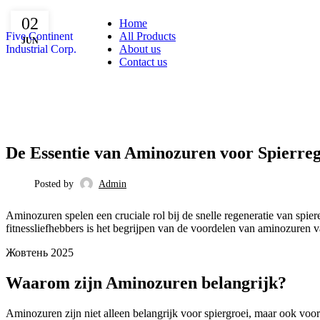
02
Home
Five Continent
All Products
JUN
Industrial Corp.
About us
Contact us
BLOG
De Essentie van Aminozuren voor Spierreg
Posted by
Admin
Aminozuren spelen een cruciale rol bij de snelle regeneratie van spier
fitnessliefhebbers is het begrijpen van de voordelen van aminozuren v
Жовтень 2025
Waarom zijn Aminozuren belangrijk?
Aminozuren zijn niet alleen belangrijk voor spiergroei, maar ook voo