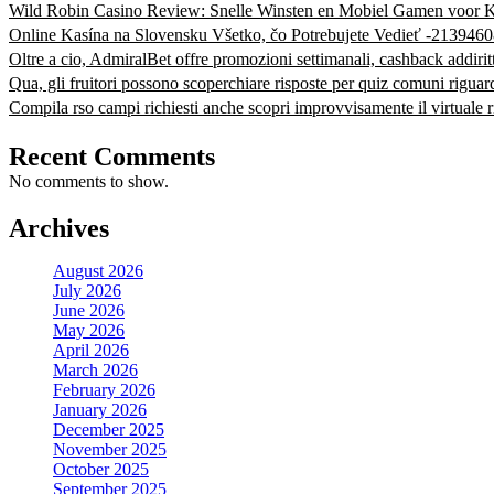
Wild Robin Casino Review: Snelle Winsten en Mobiel Gamen voor K
Online Kasína na Slovensku Všetko, čo Potrebujete Vedieť -213946
Oltre a cio, AdmiralBet offre promozioni settimanali, cashback addiri
Qua, gli fruitori possono scoperchiare risposte per quiz comuni riguar
Compila rso campi richiesti anche scopri improvvisamente il virtuale ri
Recent Comments
No comments to show.
Archives
August 2026
July 2026
June 2026
May 2026
April 2026
March 2026
February 2026
January 2026
December 2025
November 2025
October 2025
September 2025