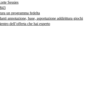
orte Sessies
0843
ttura un programma fedelta
danti annotazione, base, asportazione addirittura giochi
entro dell’offerta che hai esperto