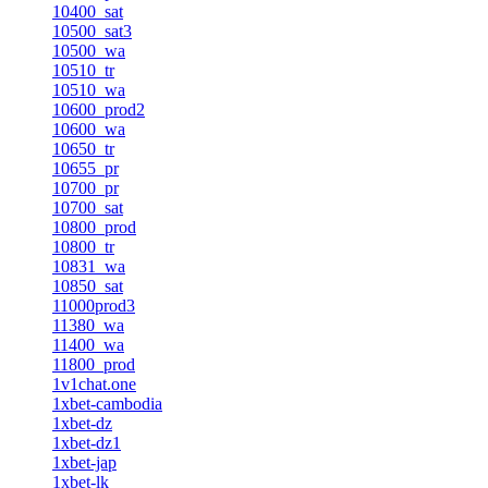
10400_sat
10500_sat3
10500_wa
10510_tr
10510_wa
10600_prod2
10600_wa
10650_tr
10655_pr
10700_pr
10700_sat
10800_prod
10800_tr
10831_wa
10850_sat
11000prod3
11380_wa
11400_wa
11800_prod
1v1chat.one
1xbet-cambodia
1xbet-dz
1xbet-dz1
1xbet-jap
1xbet-lk