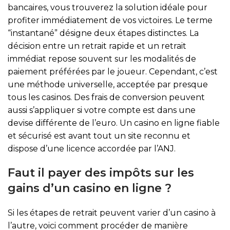
bancaires, vous trouverez la solution idéale pour
profiter immédiatement de vos victoires. Le terme
“instantané” désigne deux étapes distinctes. La
décision entre un retrait rapide et un retrait
immédiat repose souvent sur les modalités de
paiement préférées par le joueur. Cependant, c’est
une méthode universelle, acceptée par presque
tous les casinos. Des frais de conversion peuvent
aussi s’appliquer si votre compte est dans une
devise différente de l’euro. Un casino en ligne fiable
et sécurisé est avant tout un site reconnu et
dispose d’une licence accordée par l’ANJ.
Faut il payer des impôts sur les
gains d’un casino en ligne ?
Si les étapes de retrait peuvent varier d’un casino à
l’autre, voici comment procéder de manière