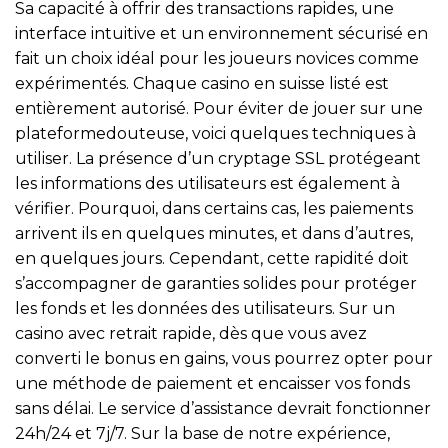
Sa capacité à offrir des transactions rapides, une
interface intuitive et un environnement sécurisé en
fait un choix idéal pour les joueurs novices comme
expérimentés. Chaque casino en suisse listé est
entièrement autorisé. Pour éviter de jouer sur une
plateformedouteuse, voici quelques techniques à
utiliser. La présence d’un cryptage SSL protégeant
les informations des utilisateurs est également à
vérifier. Pourquoi, dans certains cas, les paiements
arrivent ils en quelques minutes, et dans d’autres,
en quelques jours. Cependant, cette rapidité doit
s’accompagner de garanties solides pour protéger
les fonds et les données des utilisateurs. Sur un
casino avec retrait rapide, dès que vous avez
converti le bonus en gains, vous pourrez opter pour
une méthode de paiement et encaisser vos fonds
sans délai. Le service d’assistance devrait fonctionner
24h/24 et 7j/7. Sur la base de notre expérience,