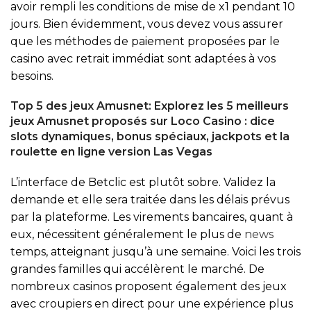
avoir rempli les conditions de mise de x1 pendant 10
jours. Bien évidemment, vous devez vous assurer
que les méthodes de paiement proposées par le
casino avec retrait immédiat sont adaptées à vos
besoins.
Top 5 des jeux Amusnet: Explorez les 5 meilleurs
jeux Amusnet proposés sur Loco Casino : dice
slots dynamiques, bonus spéciaux, jackpots et la
roulette en ligne version Las Vegas
L’interface de Betclic est plutôt sobre. Validez la
demande et elle sera traitée dans les délais prévus
par la plateforme. Les virements bancaires, quant à
eux, nécessitent généralement le plus de
news
temps, atteignant jusqu’à une semaine. Voici les trois
grandes familles qui accélèrent le marché. De
nombreux casinos proposent également des jeux
avec croupiers en direct pour une expérience plus