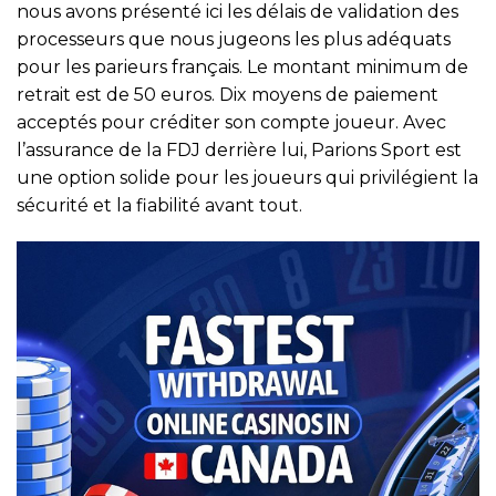
nous avons présenté ici les délais de validation des
processeurs que nous jugeons les plus adéquats
pour les parieurs français. Le montant minimum de
retrait est de 50 euros. Dix moyens de paiement
acceptés pour créditer son compte joueur. Avec
l’assurance de la FDJ derrière lui, Parions Sport est
une option solide pour les joueurs qui privilégient la
sécurité et la fiabilité avant tout.