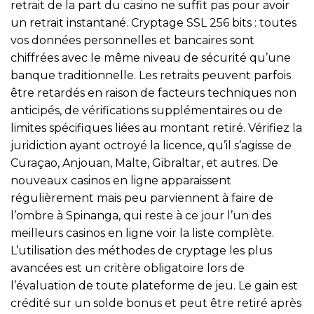
retrait de la part du casino ne suffit pas pour avoir
un retrait instantané. Cryptage SSL 256 bits : toutes
vos données personnelles et bancaires sont
chiffrées avec le même niveau de sécurité qu’une
banque traditionnelle. Les retraits peuvent parfois
être retardés en raison de facteurs techniques non
anticipés, de vérifications supplémentaires ou de
limites spécifiques liées au montant retiré. Vérifiez la
juridiction ayant octroyé la licence, qu’il s’agisse de
Curaçao, Anjouan, Malte, Gibraltar, et autres. De
nouveaux casinos en ligne apparaissent
régulièrement mais peu parviennent à faire de
l’ombre à Spinanga, qui reste à ce jour l’un des
meilleurs casinos en ligne voir la liste complète.
L’utilisation des méthodes de cryptage les plus
avancées est un critère obligatoire lors de
l’évaluation de toute plateforme de jeu. Le gain est
crédité sur un solde bonus et peut être retiré après