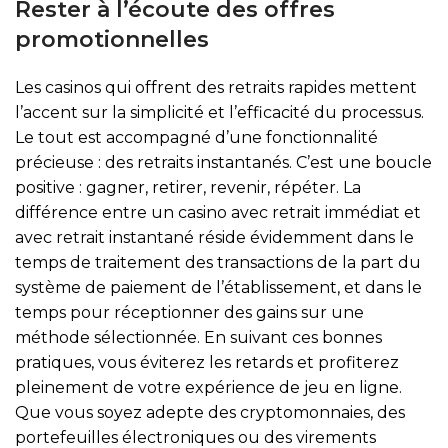
Rester à l’écoute des offres
promotionnelles
Les casinos qui offrent des retraits rapides mettent
l’accent sur la simplicité et l’efficacité du processus.
Le tout est accompagné d’une fonctionnalité
précieuse : des retraits instantanés. C’est une boucle
positive : gagner, retirer, revenir, répéter. La
différence entre un casino avec retrait immédiat et
avec retrait instantané réside évidemment dans le
temps de traitement des transactions de la part du
système de paiement de l’établissement, et dans le
temps pour réceptionner des gains sur une
méthode sélectionnée. En suivant ces bonnes
pratiques, vous éviterez les retards et profiterez
pleinement de votre expérience de jeu en ligne.
Que vous soyez adepte des cryptomonnaies, des
portefeuilles électroniques ou des virements