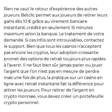
Rien ne vaut le retour d’expérience des autres
joueurs. Betclic permet aux joueurs de retirer leurs
gains dès 10 € grâce au virement bancaire
instantané, crédité en seulement 15 minutes
maximum selon la banque. Le traitement de votre
demande. Si ces infos sont introuvables, contactez
le support. Bien que tous les casinos n’acceptent
pas encore les cryptos, leur adoption croissante
promet des options de retrait toujours plus rapides
à l’avenir. Il ne faut bien sûr jamais parier ou jouer
l’argent que l’on n’est pas en mesure de perdre
mais une fois de plus, la pratique sur un casino en
ligne avec retrait instantané fait la différence pour
attirer les joueurs. Pour retirer de l’argent en
crypto monnaie, vous devez créer un portefeuille
crypto personnel.