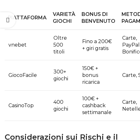
VARIETÀ
BONUS DI
METOD
PIATTAFORMA
GIOCHI
BENVENUTO
PAGA
Oltre
Carte,
Fino a 200€
vnebet
500
PayPal
+ giri gratis
titoli
Bonific
150€ +
300+
GiocoFacile
bonus
Carte, S
giochi
ricarica
100€ +
400
Carte,
CasinoTop
cashback
giochi
Netell
settimanale
Considerazioni sui Rischi e il