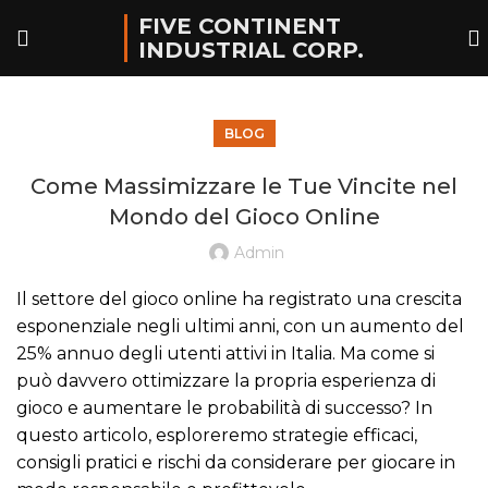
FIVE CONTINENT
INDUSTRIAL CORP.
BLOG
Come Massimizzare le Tue Vincite nel
Mondo del Gioco Online
Admin
Il settore del gioco online ha registrato una crescita
esponenziale negli ultimi anni, con un aumento del
25% annuo degli utenti attivi in Italia. Ma come si
può davvero ottimizzare la propria esperienza di
gioco e aumentare le probabilità di successo? In
questo articolo, esploreremo strategie efficaci,
consigli pratici e rischi da considerare per giocare in