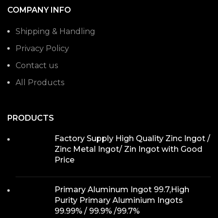
COMPANY INFO
Shipping & Handling
Privacy Policy
Contact us
All Products
PRODUCTS
Factory Supply High Quality Zinc Ingot /
Zinc Metal Ingot/ Zin Ingot with Good
Price
Primary Aluminum Ingot 99.7,High
Purity Primary Aluminium Ingots
99.99% / 99.9% /99.7%