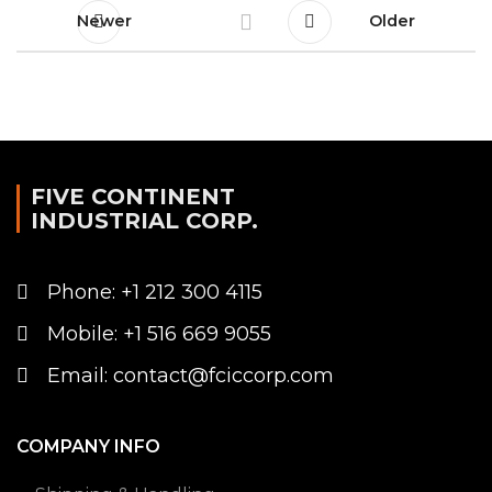
Newer
Older
FIVE CONTINENT
INDUSTRIAL CORP.
Phone: +1 212 300 4115
Mobile: +1 516 669 9055
Email: contact@fciccorp.com
COMPANY INFO