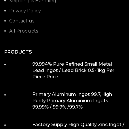
Shipping & Handling
Privacy Policy
Contact us
All Products
PRODUCTS
99.994% Pure Refined Small Metal
Lead Ingot / Lead Brick 0.5- 1kg Per
Piece Price
Primary Aluminum Ingot 99.7,High
Purity Primary Aluminium Ingots
99.99% / 99.9% /99.7%
Factory Supply High Quality Zinc Ingot /