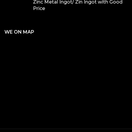
Zinc Metal Ingot/ Zin Ingot with Good
Price
WE ON MAP