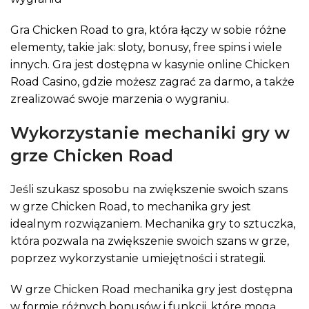
Gra Chicken Road to gra, która łączy w sobie różne
elementy, takie jak: sloty, bonusy, free spins i wiele
innych. Gra jest dostępna w kasynie online Chicken
Road Casino, gdzie możesz zagrać za darmo, a także
zrealizować swoje marzenia o wygraniu.
Wykorzystanie mechaniki gry w
grze Chicken Road
Jeśli szukasz sposobu na zwiększenie swoich szans
w grze Chicken Road, to mechanika gry jest
idealnym rozwiązaniem. Mechanika gry to sztuczka,
która pozwala na zwiększenie swoich szans w grze,
poprzez wykorzystanie umiejętności i strategii.
W grze Chicken Road mechanika gry jest dostępna
w formie różnych bonusów i funkcji, które mogą