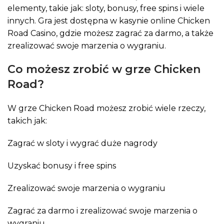
elementy, takie jak: sloty, bonusy, free spins i wiele
innych. Gra jest dostępna w kasynie online Chicken
Road Casino, gdzie możesz zagrać za darmo, a także
zrealizować swoje marzenia o wygraniu.
Co możesz zrobić w grze Chicken
Road?
W grze Chicken Road możesz zrobić wiele rzeczy,
takich jak:
Zagrać w sloty i wygrać duże nagrody
Uzyskać bonusy i free spins
Zrealizować swoje marzenia o wygraniu
Zagrać za darmo i zrealizować swoje marzenia o
wygraniu