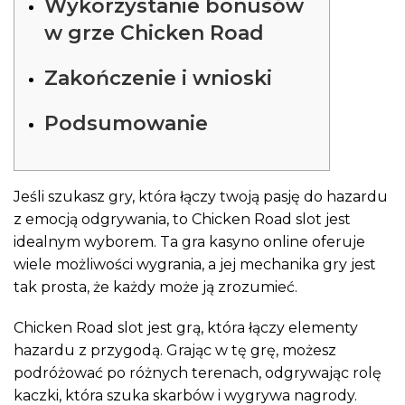
Wykorzystanie bonusów
w grze Chicken Road
Zakończenie i wnioski
Podsumowanie
Jeśli szukasz gry, która łączy twoją pasję do hazardu
z emocją odgrywania, to Chicken Road slot jest
idealnym wyborem. Ta gra kasyno online oferuje
wiele możliwości wygrania, a jej mechanika gry jest
tak prosta, że każdy może ją zrozumieć.
Chicken Road slot jest grą, która łączy elementy
hazardu z przygodą. Grając w tę grę, możesz
podróżować po różnych terenach, odgrywając rolę
kaczki, która szuka skarbów i wygrywa nagrody.