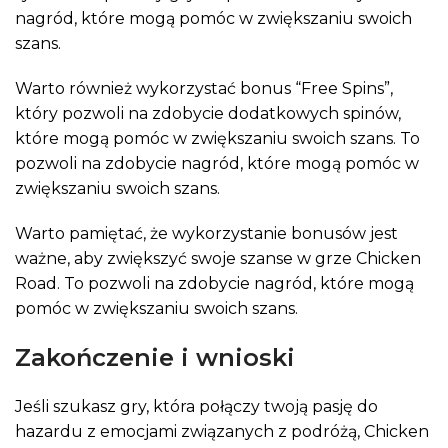
nagród, które mogą pomóc w zwiększaniu swoich
szans.
Warto również wykorzystać bonus “Free Spins”,
który pozwoli na zdobycie dodatkowych spinów,
które mogą pomóc w zwiększaniu swoich szans. To
pozwoli na zdobycie nagród, które mogą pomóc w
zwiększaniu swoich szans.
Warto pamiętać, że wykorzystanie bonusów jest
ważne, aby zwiększyć swoje szanse w grze Chicken
Road. To pozwoli na zdobycie nagród, które mogą
pomóc w zwiększaniu swoich szans.
Zakończenie i wnioski
Jeśli szukasz gry, która połączy twoją pasję do
hazardu z emocjami związanych z podróżą, Chicken