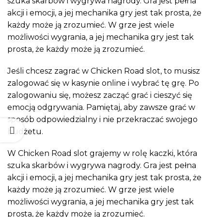
szuka skarbów i wygrywa nagrody. Gra jest pełna
akcji i emocji, a jej mechanika gry jest tak prosta, że
każdy może ją zrozumieć. W grze jest wiele
możliwości wygrania, a jej mechanika gry jest tak
prosta, że każdy może ją zrozumieć.
Jeśli chcesz zagrać w Chicken Road slot, to musisz
zalogować się w kasynie online i wybrać tę grę. Po
zalogowaniu się, możesz zacząć grać i cieszyć się
emocją odgrywania. Pamiętaj, aby zawsze grać w
sposób odpowiedzialny i nie przekraczać swojego
budżetu.
W Chicken Road slot grajemy w rolę kaczki, która
szuka skarbów i wygrywa nagrody. Gra jest pełna
akcji i emocji, a jej mechanika gry jest tak prosta, że
każdy może ją zrozumieć. W grze jest wiele
możliwości wygrania, a jej mechanika gry jest tak
prosta, że każdy może ją zrozumieć.