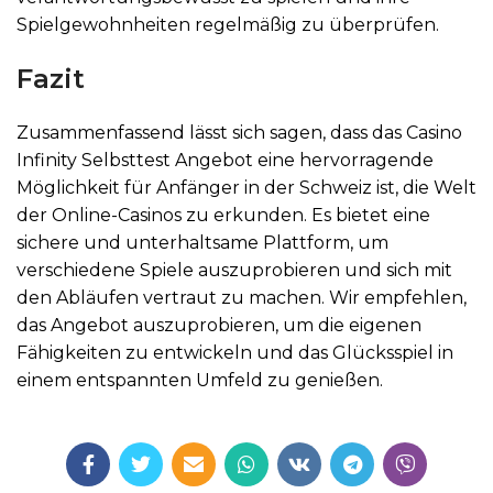
Spielgewohnheiten regelmäßig zu überprüfen.
Fazit
Zusammenfassend lässt sich sagen, dass das Casino
Infinity Selbsttest Angebot eine hervorragende
Möglichkeit für Anfänger in der Schweiz ist, die Welt
der Online-Casinos zu erkunden. Es bietet eine
sichere und unterhaltsame Plattform, um
verschiedene Spiele auszuprobieren und sich mit
den Abläufen vertraut zu machen. Wir empfehlen,
das Angebot auszuprobieren, um die eigenen
Fähigkeiten zu entwickeln und das Glücksspiel in
einem entspannten Umfeld zu genießen.