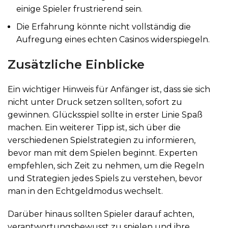
einige Spieler frustrierend sein.
Die Erfahrung könnte nicht vollständig die
Aufregung eines echten Casinos widerspiegeln.
Zusätzliche Einblicke
Ein wichtiger Hinweis für Anfänger ist, dass sie sich
nicht unter Druck setzen sollten, sofort zu
gewinnen. Glücksspiel sollte in erster Linie Spaß
machen. Ein weiterer Tipp ist, sich über die
verschiedenen Spielstrategien zu informieren,
bevor man mit dem Spielen beginnt. Experten
empfehlen, sich Zeit zu nehmen, um die Regeln
und Strategien jedes Spiels zu verstehen, bevor
man in den Echtgeldmodus wechselt.
Darüber hinaus sollten Spieler darauf achten,
verantwortungsbewusst zu spielen und ihre