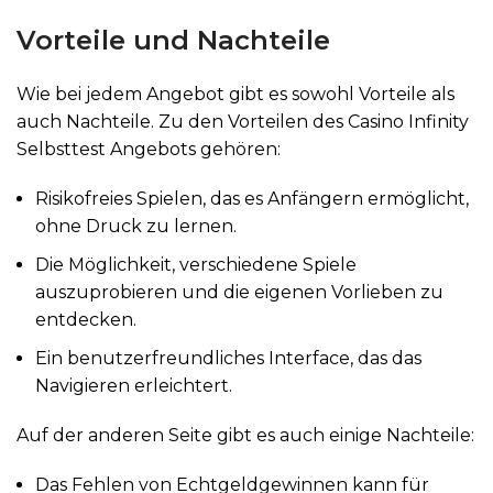
Vorteile und Nachteile
Wie bei jedem Angebot gibt es sowohl Vorteile als
auch Nachteile. Zu den Vorteilen des Casino Infinity
Selbsttest Angebots gehören:
Risikofreies Spielen, das es Anfängern ermöglicht,
ohne Druck zu lernen.
Die Möglichkeit, verschiedene Spiele
auszuprobieren und die eigenen Vorlieben zu
entdecken.
Ein benutzerfreundliches Interface, das das
Navigieren erleichtert.
Auf der anderen Seite gibt es auch einige Nachteile:
Das Fehlen von Echtgeldgewinnen kann für